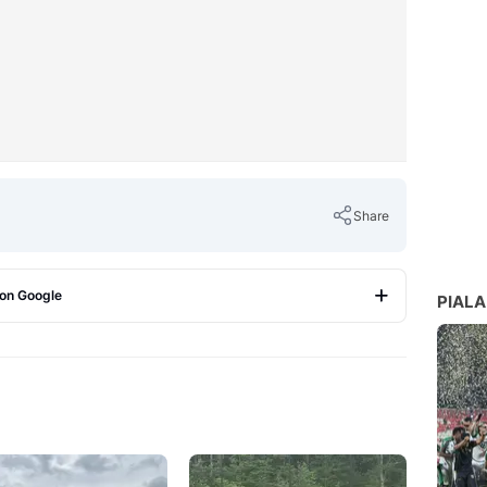
Share
 on Google
PIALA
Copy Link