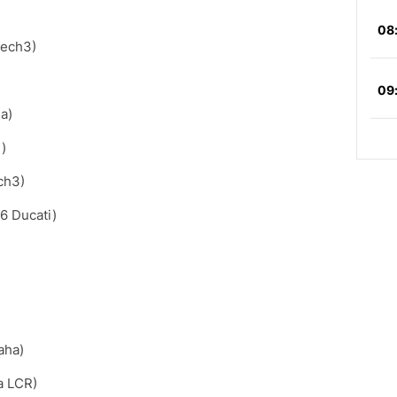
Tech3)
a)
)
ch3)
46 Ducati)
aha)
a LCR)