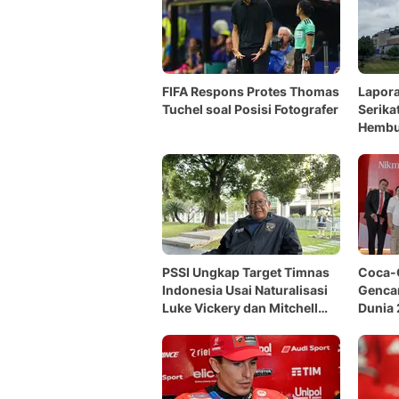
FIFA Respons Protes Thomas
Lapora
Tuchel soal Posisi Fotografer
Serika
Hembus
Stadi
PSSI Ungkap Target Timnas
Coca-
Indonesia Usai Naturalisasi
Gencar
Luke Vickery dan Mitchell
Dunia 
Baker
hingga