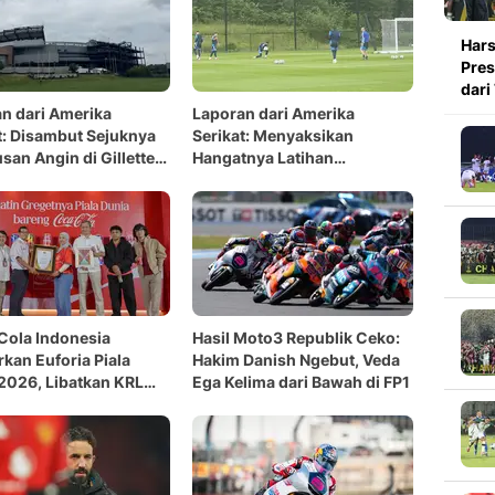
Hars
Pres
dari
n dari Amerika
Laporan dari Amerika
t: Disambut Sejuknya
Serikat: Menyaksikan
an Angin di Gillette
Hangatnya Latihan
um
Skotlandia di Piala Dunia
2026
Cola Indonesia
Hasil Moto3 Republik Ceko:
kan Euforia Piala
Hakim Danish Ngebut, Veda
2026, Libatkan KRL
Ega Kelima dari Bawah di FP1
 Rilis Anthem Lokal