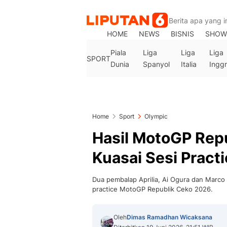
HOME
NEWS
BISNIS
SHOW
Piala
Liga
Liga
Liga
SPORT
Dunia
Spanyol
Italia
Inggr
Home
Sport
Olympic
Hasil MotoGP Repu
Kuasai Sesi Pract
Dua pembalap Aprilia, Ai Ogura dan Marco
practice MotoGP Republik Ceko 2026.
Oleh
Dimas Ramadhan Wicaksana