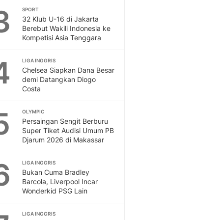
3
SPORT
Otosia
32 Klub U-16 di Jakarta
Spotlight
Berebut Wakili Indonesia ke
Berita Terkini, Kabar Te
Kompetisi Asia Tenggara
Dan Dunia - Liputan6.
English
4
LIGA INGGRIS
Exploring Knowledge, T
Chelsea Siapkan Dana Besar
En.Liputan6.com
demi Datangkan Diogo
Costa
Disabilitas
Disabilitas Berita Terkini
5
Harian, Berita Terbaru,
OLYMPIC
Persaingan Sengit Berburu
Berita
Super Tiket Audisi Umum PB
Berita Hari Ini Politik,
Djarum 2026 di Makassar
Health
Kabar Berita Terbaru D
6
LIGA INGGRIS
Diet, Herbal Terbaik
Bukan Cuma Bradley
Sport
Barcola, Liverpool Incar
Wonderkid PSG Lain
Berita Bola Terkini, Ja
Klasemen, Hasil Liga
LIGA INGGRIS