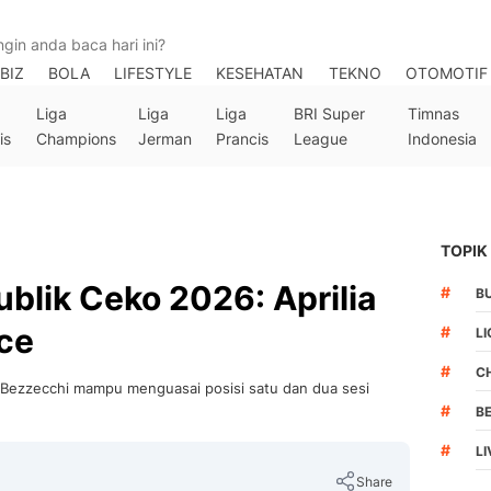
BIZ
BOLA
LIFESTYLE
KESEHATAN
TEKNO
OTOMOTIF
Liga
Liga
Liga
BRI Super
Timnas
is
Champions
Jerman
Prancis
League
Indonesia
TOPIK
blik Ceko 2026: Aprilia
#
B
ice
#
LI
#
C
 Bezzecchi mampu menguasai posisi satu dan dua sesi
#
B
#
L
Share