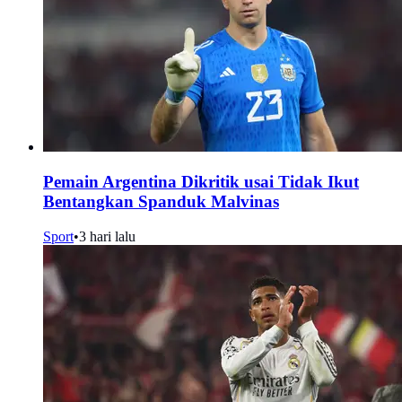
Pemain Argentina Dikritik usai Tidak Ikut
Bentangkan Spanduk Malvinas
Sport
•
3 hari lalu