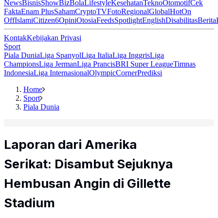
News
Bisnis
ShowBiz
Bola
Lifestyle
Kesehatan
Tekno
Otomotif
Cek
Fakta
Enam Plus
Saham
Crypto
TV
Foto
Regional
Global
Hot
On
Off
Islami
Citizen6
Opini
Otosia
Feeds
Spotlight
English
Disabilitas
Berita
Kontak
Kebijakan Privasi
Sport
Piala Dunia
Liga Spanyol
Liga Italia
Liga Inggris
Liga
Champions
Liga Jerman
Liga Prancis
BRI Super League
Timnas
Indonesia
Liga Internasional
Olympic
Corner
Prediksi
Home
Sport
Piala Dunia
Laporan dari Amerika
Serikat: Disambut Sejuknya
Hembusan Angin di Gillette
Stadium