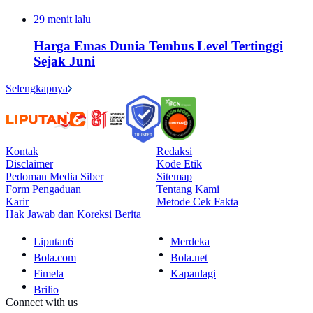
29 menit lalu
Harga Emas Dunia Tembus Level Tertinggi
Sejak Juni
Selengkapnya
Kontak
Redaksi
Disclaimer
Kode Etik
Pedoman Media Siber
Sitemap
Form Pengaduan
Tentang Kami
Karir
Metode Cek Fakta
Hak Jawab dan Koreksi Berita
Liputan6
Merdeka
Bola.com
Bola.net
Fimela
Kapanlagi
Brilio
Connect with us