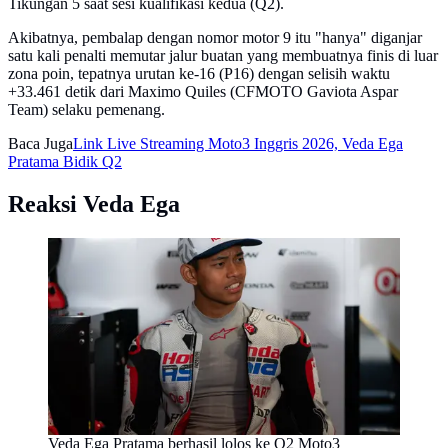
Tikungan 5 saat sesi kualifikasi kedua (Q2).
Akibatnya, pembalap dengan nomor motor 9 itu "hanya" diganjar
satu kali penalti memutar jalur buatan yang membuatnya finis di luar
zona poin, tepatnya urutan ke-16 (P16) dengan selisih waktu
+33.461 detik dari Maximo Quiles (CFMOTO Gaviota Aspar
Team) selaku pemenang.
Baca Juga
Link Live Streaming Moto3 Inggris 2026, Veda Ega
Pratama Bidik Q2
Reaksi Veda Ega
Veda Ega Pratama berhasil lolos ke Q2 Moto3