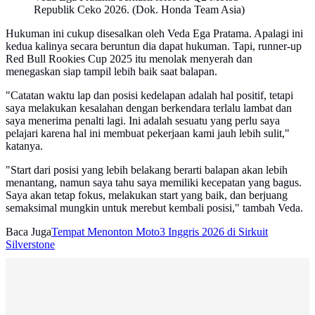
Republik Ceko 2026. (Dok. Honda Team Asia)
Hukuman ini cukup disesalkan oleh Veda Ega Pratama. Apalagi ini
kedua kalinya secara beruntun dia dapat hukuman. Tapi, runner-up
Red Bull Rookies Cup 2025 itu menolak menyerah dan
menegaskan siap tampil lebih baik saat balapan.
"Catatan waktu lap dan posisi kedelapan adalah hal positif, tetapi
saya melakukan kesalahan dengan berkendara terlalu lambat dan
saya menerima penalti lagi. Ini adalah sesuatu yang perlu saya
pelajari karena hal ini membuat pekerjaan kami jauh lebih sulit,"
katanya.
"Start dari posisi yang lebih belakang berarti balapan akan lebih
menantang, namun saya tahu saya memiliki kecepatan yang bagus.
Saya akan tetap fokus, melakukan start yang baik, dan berjuang
semaksimal mungkin untuk merebut kembali posisi," tambah Veda.
Baca Juga
Tempat Menonton Moto3 Inggris 2026 di Sirkuit
Silverstone