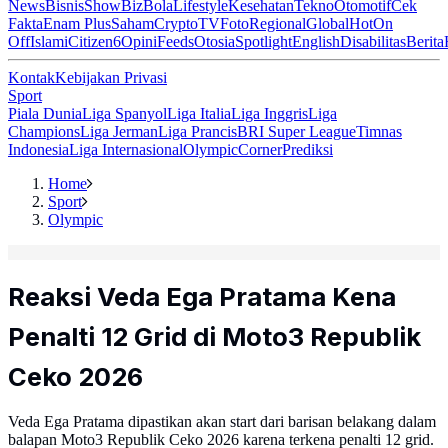
News
Bisnis
ShowBiz
Bola
Lifestyle
Kesehatan
Tekno
Otomotif
Cek
Fakta
Enam Plus
Saham
Crypto
TV
Foto
Regional
Global
Hot
On
Off
Islami
Citizen6
Opini
Feeds
Otosia
Spotlight
English
Disabilitas
Berita
Kontak
Kebijakan Privasi
Sport
Piala Dunia
Liga Spanyol
Liga Italia
Liga Inggris
Liga
Champions
Liga Jerman
Liga Prancis
BRI Super League
Timnas
Indonesia
Liga Internasional
Olympic
Corner
Prediksi
Home
Sport
Olympic
Reaksi Veda Ega Pratama Kena
Penalti 12 Grid di Moto3 Republik
Ceko 2026
Veda Ega Pratama dipastikan akan start dari barisan belakang dalam
balapan Moto3 Republik Ceko 2026 karena terkena penalti 12 grid.