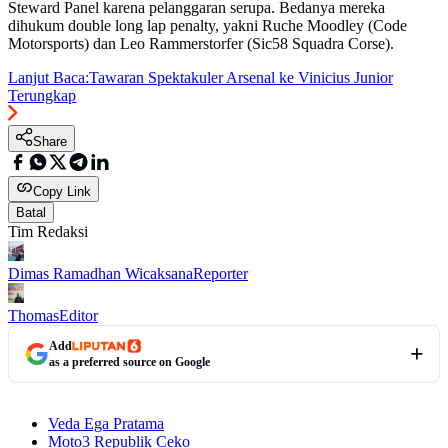
Steward Panel karena pelanggaran serupa. Bedanya mereka
dihukum double long lap penalty, yakni Ruche Moodley (Code
Motorsports) dan Leo Rammerstorfer (Sic58 Squadra Corse).
Lanjut Baca:
Tawaran Spektakuler Arsenal ke Vinicius Junior
Terungkap
Share
Copy Link
Batal
Tim Redaksi
Dimas Ramadhan Wicaksana
Reporter
Thomas
Editor
Add
as a preferred source on Google
Veda Ega Pratama
Moto3 Republik Ceko