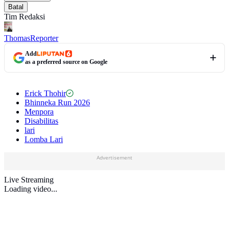
Batal
Tim Redaksi
Thomas
Reporter
Add
as a preferred source on Google
Erick Thohir
Bhinneka Run 2026
Menpora
Disabilitas
lari
Lomba Lari
Advertisement
Live Streaming
Loading video...