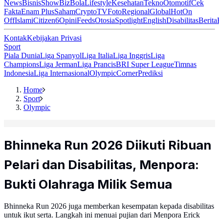
News
Bisnis
ShowBiz
Bola
Lifestyle
Kesehatan
Tekno
Otomotif
Cek
Fakta
Enam Plus
Saham
Crypto
TV
Foto
Regional
Global
Hot
On
Off
Islami
Citizen6
Opini
Feeds
Otosia
Spotlight
English
Disabilitas
Berita
Kontak
Kebijakan Privasi
Sport
Piala Dunia
Liga Spanyol
Liga Italia
Liga Inggris
Liga
Champions
Liga Jerman
Liga Prancis
BRI Super League
Timnas
Indonesia
Liga Internasional
Olympic
Corner
Prediksi
Home
Sport
Olympic
Bhinneka Run 2026 Diikuti Ribuan
Pelari dan Disabilitas, Menpora:
Bukti Olahraga Milik Semua
Bhinneka Run 2026 juga memberkan kesempatan kepada disabilitas
untuk ikut serta. Langkah ini menuai pujian dari Menpora Erick