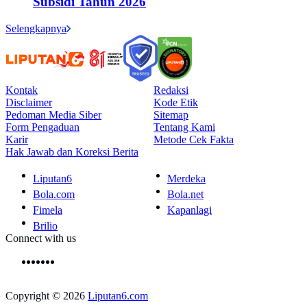
Subsidi Tahun 2026
Selengkapnya
Kontak
Redaksi
Disclaimer
Kode Etik
Pedoman Media Siber
Sitemap
Form Pengaduan
Tentang Kami
Karir
Metode Cek Fakta
Hak Jawab dan Koreksi Berita
Liputan6
Merdeka
Bola.com
Bola.net
Fimela
Kapanlagi
Brilio
Connect with us
Copyright © 2026
Liputan6.com