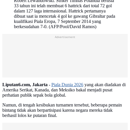
Robert Lewandowski. Striker Timnas Polandia berusia
33 tahun ini telah membuat 6 hattrick dari total 72 gol
dalam 127 laga internasional. Hattrick pertamanya
dibuat saat ia mencetak 4 gol ke gawang Gibraltar pada
kualifikasi Piala Eropa, 7 September 2014 yang
berkesudahan 7-0. (AFP/Pool/David Ramos)
Advertisement
Liputan6.com, Jakarta -
Piala Dunia 2026
yang akan diadakan di
Amerika Serikat, Kanada, dan Meksiko bakal menjadi pusat
perhatian publik sepak bola global.
Namun, di tengah kesibukan turnamen tersebut, beberapa pemain
bintang tidak akan berpartisipasi karena negara mereka tidak
berhasil lolos ke putaran final.