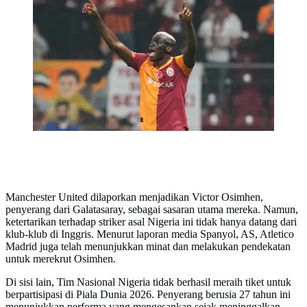
Penyerang Galatasaray, Victor Osimhen, merayakan
golnya ke gawang Liverpool di Stadion Ali Sami Yen
pada matchday 2 fase liga Liga Champions 2025/2026,
Rabu (01/10/2025) dini hari WIB.
Manchester United dilaporkan menjadikan Victor Osimhen,
penyerang dari Galatasaray, sebagai sasaran utama mereka. Namun,
ketertarikan terhadap striker asal Nigeria ini tidak hanya datang dari
klub-klub di Inggris. Menurut laporan media Spanyol, AS, Atletico
Madrid juga telah menunjukkan minat dan melakukan pendekatan
untuk merekrut Osimhen.
Di sisi lain, Tim Nasional Nigeria tidak berhasil meraih tiket untuk
berpartisipasi di Piala Dunia 2026. Penyerang berusia 27 tahun ini
menunjukkan performa yang mengesankan sejak meninggalkan