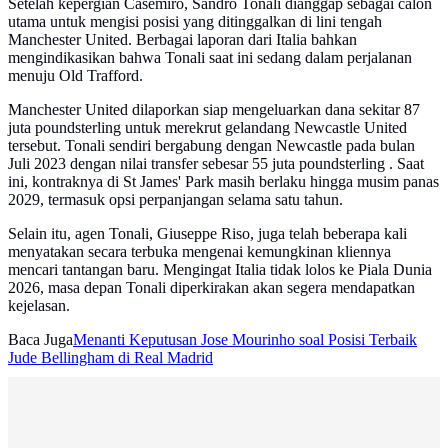
Setelah kepergian Casemiro, Sandro Tonali dianggap sebagai calon
utama untuk mengisi posisi yang ditinggalkan di lini tengah
Manchester United. Berbagai laporan dari Italia bahkan
mengindikasikan bahwa Tonali saat ini sedang dalam perjalanan
menuju Old Trafford.
Manchester United dilaporkan siap mengeluarkan dana sekitar 87
juta poundsterling untuk merekrut gelandang Newcastle United
tersebut. Tonali sendiri bergabung dengan Newcastle pada bulan
Juli 2023 dengan nilai transfer sebesar 55 juta poundsterling . Saat
ini, kontraknya di St James' Park masih berlaku hingga musim panas
2029, termasuk opsi perpanjangan selama satu tahun.
Selain itu, agen Tonali, Giuseppe Riso, juga telah beberapa kali
menyatakan secara terbuka mengenai kemungkinan kliennya
mencari tantangan baru. Mengingat Italia tidak lolos ke Piala Dunia
2026, masa depan Tonali diperkirakan akan segera mendapatkan
kejelasan.
Baca Juga
Menanti Keputusan Jose Mourinho soal Posisi Terbaik
Jude Bellingham di Real Madrid