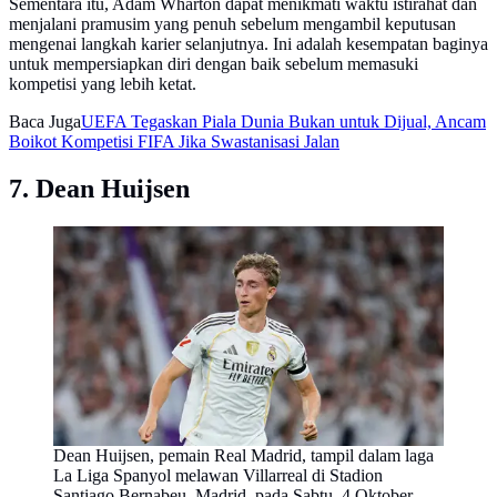
Sementara itu, Adam Wharton dapat menikmati waktu istirahat dan
menjalani pramusim yang penuh sebelum mengambil keputusan
mengenai langkah karier selanjutnya. Ini adalah kesempatan baginya
untuk mempersiapkan diri dengan baik sebelum memasuki
kompetisi yang lebih ketat.
Baca Juga
UEFA Tegaskan Piala Dunia Bukan untuk Dijual, Ancam
Boikot Kompetisi FIFA Jika Swastanisasi Jalan
7. Dean Huijsen
Dean Huijsen, pemain Real Madrid, tampil dalam laga
La Liga Spanyol melawan Villarreal di Stadion
Santiago Bernabeu, Madrid, pada Sabtu, 4 Oktober