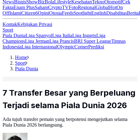
News
Bisnis
ShowBiz
Bola
Lifestyle
Kesehatan
Tekno
Otomotif
Cek
Fakta
Enam Plus
Saham
Crypto
TV
Foto
Regional
Global
Hot
On
Off
Islami
Citizen6
Opini
Otosia
Feeds
Spotlight
English
Disabilitas
Berita
Kontak
Kebijakan Privasi
Sport
Piala Dunia
Liga Spanyol
Liga Italia
Liga Inggris
Liga
Champions
Liga Jerman
Liga Prancis
BRI Super League
Timnas
Indonesia
Liga Internasional
Olympic
Corner
Prediksi
Home
Sport
Piala Dunia
7 Transfer Besar yang Berpeluang
Terjadi selama Piala Dunia 2026
Ada tujuh transfer pemain yang berpotensi mengejutkan selama
Piala Dunia 2026 berlangsung.