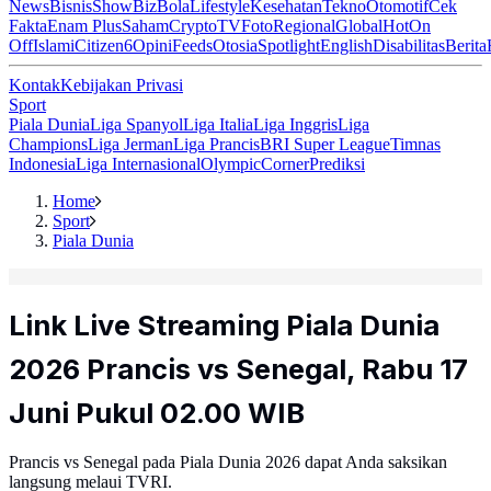
News
Bisnis
ShowBiz
Bola
Lifestyle
Kesehatan
Tekno
Otomotif
Cek
Fakta
Enam Plus
Saham
Crypto
TV
Foto
Regional
Global
Hot
On
Off
Islami
Citizen6
Opini
Feeds
Otosia
Spotlight
English
Disabilitas
Berita
Kontak
Kebijakan Privasi
Sport
Piala Dunia
Liga Spanyol
Liga Italia
Liga Inggris
Liga
Champions
Liga Jerman
Liga Prancis
BRI Super League
Timnas
Indonesia
Liga Internasional
Olympic
Corner
Prediksi
Home
Sport
Piala Dunia
Link Live Streaming Piala Dunia
2026 Prancis vs Senegal, Rabu 17
Juni Pukul 02.00 WIB
Prancis vs Senegal pada Piala Dunia 2026 dapat Anda saksikan
langsung melaui TVRI.