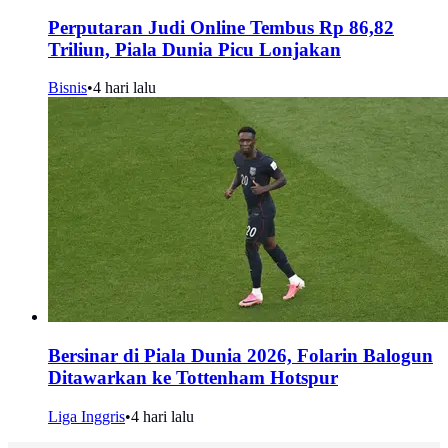
Perputaran Judi Online Tembus Rp 86,82
Triliun, Piala Dunia Picu Lonjakan
Bisnis
•
4 hari lalu
Bersinar di Piala Dunia 2026, Folarin Balogun
Ditawarkan ke Tottenham Hotspur
Liga Inggris
•
4 hari lalu