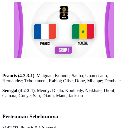
Timnas Prancis Vs Timnas Senegal di Piala Dunia
2026. (Bola.com/Dok.Bola.com).
Prancis (4-2-3-1)
: Maignan; Kounde, Saliba, Upamecano,
Hernandez; Tchouameni, Rabiot; Olise, Doue, Mbappe; Dembele
Senegal (4-2-3-1)
: Mendy; Diatta, Koulibaly, Niakhate, Diouf;
Camara, Gueye; Sarr, Diarra, Mane; Jackson
Pertemuan Sebelumnya
31/05/02: Prancis 0-1 Senegal