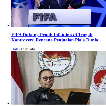
FIFA Dukung Penuh Infantino di Tengah
Kontroversi Rencana Penjualan Piala Dunia
Bola
•
3 hari lalu