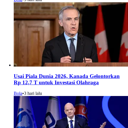
Usai Piala Dunia 2026, Kanada Gelontorkan
Rp 12,7 T untuk Investasi Olahraga
Bola
•
3 hari lalu