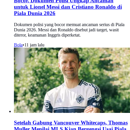
Bocor, Dokumen Polisi Ungkap Ancaman
untuk Lionel Messi dan Cristiano Ronaldo di
Piala Dunia 2026
Dokumen polisi yang bocor memuat ancaman serius di Piala
Dunia 2026. Messi dan Ronaldo disebut jadi target, wasit
diteror, keamanan Inggris diperketat.
Bola
•
11 jam lalu
Setelah Gabung Vancouver Whitecaps, Thomas
Muller Menilai MLS Kian Bergengsi Usai Piala