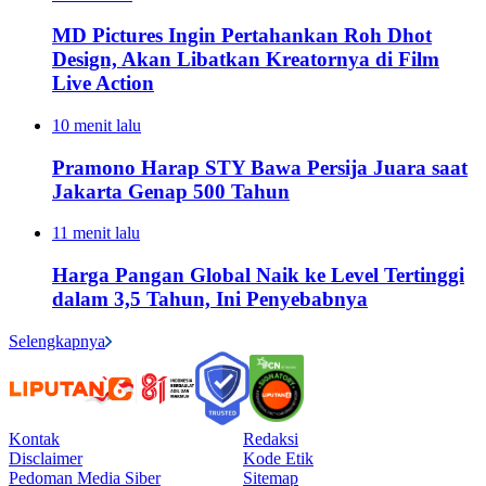
MD Pictures Ingin Pertahankan Roh Dhot
Design, Akan Libatkan Kreatornya di Film
Live Action
10 menit lalu
Pramono Harap STY Bawa Persija Juara saat
Jakarta Genap 500 Tahun
11 menit lalu
Harga Pangan Global Naik ke Level Tertinggi
dalam 3,5 Tahun, Ini Penyebabnya
Selengkapnya
Kontak
Redaksi
Disclaimer
Kode Etik
Pedoman Media Siber
Sitemap