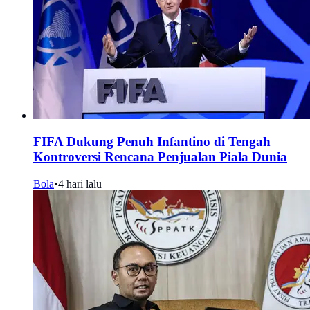
FIFA Dukung Penuh Infantino di Tengah
Kontroversi Rencana Penjualan Piala Dunia
Bola
•
4 hari lalu