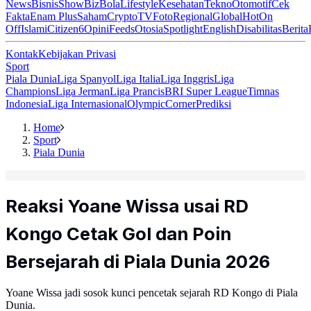
News
Bisnis
ShowBiz
Bola
Lifestyle
Kesehatan
Tekno
Otomotif
Cek
Fakta
Enam Plus
Saham
Crypto
TV
Foto
Regional
Global
Hot
On
Off
Islami
Citizen6
Opini
Feeds
Otosia
Spotlight
English
Disabilitas
Berita
Kontak
Kebijakan Privasi
Sport
Piala Dunia
Liga Spanyol
Liga Italia
Liga Inggris
Liga
Champions
Liga Jerman
Liga Prancis
BRI Super League
Timnas
Indonesia
Liga Internasional
Olympic
Corner
Prediksi
Home
Sport
Piala Dunia
Reaksi Yoane Wissa usai RD
Kongo Cetak Gol dan Poin
Bersejarah di Piala Dunia 2026
Yoane Wissa jadi sosok kunci pencetak sejarah RD Kongo di Piala
Dunia.