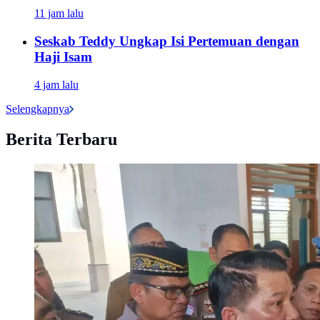
11 jam lalu
Seskab Teddy Ungkap Isi Pertemuan dengan
Haji Isam
4 jam lalu
Selengkapnya
Berita Terbaru