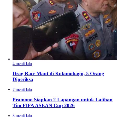
4 menit lalu
Drag Race Maut di Kotamobagu, 5 Orang
Diperiksa
7 menit lalu
Pramono Siapkan 2 Lapangan untuk Latihan
Tim FIFA ASEAN Cup 2026
8 menit lalu