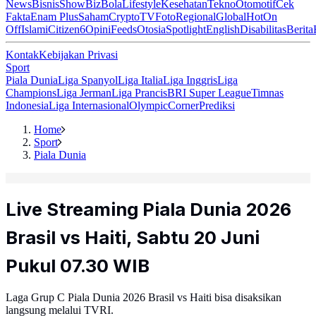
News
Bisnis
ShowBiz
Bola
Lifestyle
Kesehatan
Tekno
Otomotif
Cek
Fakta
Enam Plus
Saham
Crypto
TV
Foto
Regional
Global
Hot
On
Off
Islami
Citizen6
Opini
Feeds
Otosia
Spotlight
English
Disabilitas
Berita
Kontak
Kebijakan Privasi
Sport
Piala Dunia
Liga Spanyol
Liga Italia
Liga Inggris
Liga
Champions
Liga Jerman
Liga Prancis
BRI Super League
Timnas
Indonesia
Liga Internasional
Olympic
Corner
Prediksi
Home
Sport
Piala Dunia
Live Streaming Piala Dunia 2026
Brasil vs Haiti, Sabtu 20 Juni
Pukul 07.30 WIB
Laga Grup C Piala Dunia 2026 Brasil vs Haiti bisa disaksikan
langsung melalui TVRI.