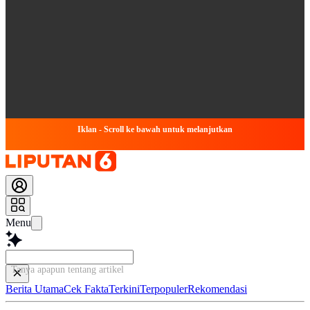
Iklan - Scroll ke bawah untuk melanjutkan
Menu
Tanya apapun tentang artikel ini...
Berita Utama
Cek Fakta
Terkini
Terpopuler
Rekomendasi