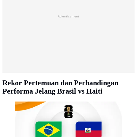
Advertisement
Rekor Pertemuan dan Perbandingan
Performa Jelang Brasil vs Haiti
Brasil vs Haiti di Piala Dunia 2026. (Multimedia KLY)