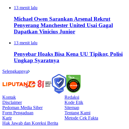
13 menit lalu
Michael Owen Sarankan Arsenal Rekrut
Penyerang Manchester United Usai Gagal
Dapatkan Vinicius Junior
13 menit lalu
Penyebar Hoaks Bisa Kena UU Tipikor, Polisi
Ungkap Syaratnya
Selengkapnya
Kontak
Redaksi
Disclaimer
Kode Etik
Pedoman Media Siber
Sitemap
Form Pengaduan
Tentang Kami
Karir
Metode Cek Fakta
Hak Jawab dan Koreksi Berita