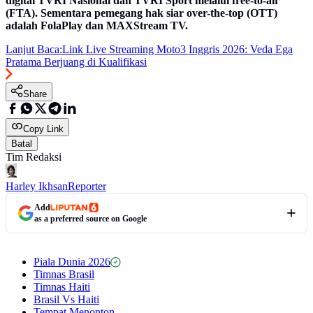
digital TVRI Nasional dan TVRI Sport melalui free-to-air
(FTA). Sementara pemegang hak siar over-the-top (OTT)
adalah FolaPlay dan MAXStream TV.
Lanjut Baca:
Link Live Streaming Moto3 Inggris 2026: Veda Ega
Pratama Berjuang di Kualifikasi
Share
Copy Link
Batal
Tim Redaksi
Harley Ikhsan
Reporter
Add
as a preferred source on Google
Piala Dunia 2026
Timnas Brasil
Timnas Haiti
Brasil Vs Haiti
Tempat Menonton