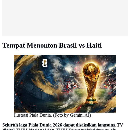
Tempat Menonton Brasil vs Haiti
Ilustrasi Piala Dunia. (Foto by Gemini AI)
Seluruh laga Piala Dunia 2026 dapat disaksikan langsung TV