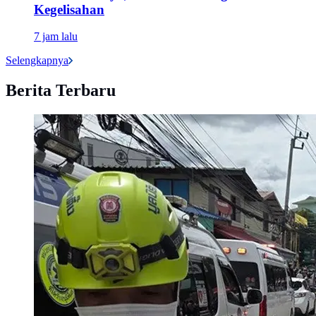
Kegelisahan
7 jam lalu
Selengkapnya
Berita Terbaru