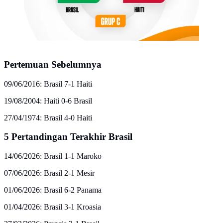
Pertemuan Sebelumnya
09/06/2016: Brasil 7-1 Haiti
19/08/2004: Haiti 0-6 Brasil
27/04/1974: Brasil 4-0 Haiti
5 Pertandingan Terakhir Brasil
14/06/2026: Brasil 1-1 Maroko
07/06/2026: Brasil 2-1 Mesir
01/06/2026: Brasil 6-2 Panama
01/04/2026: Brasil 3-1 Kroasia