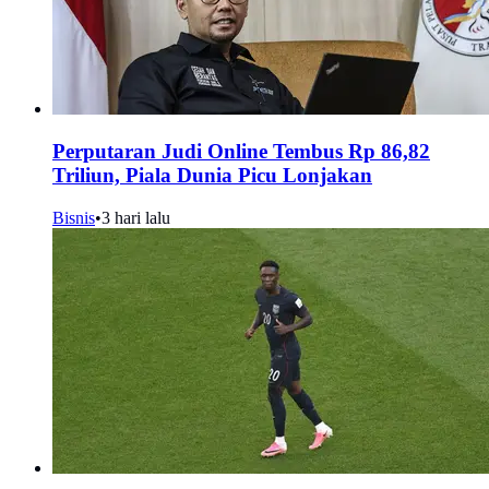
Perputaran Judi Online Tembus Rp 86,82
Triliun, Piala Dunia Picu Lonjakan
Bisnis
•
3 hari lalu