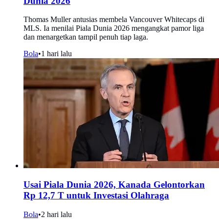
Dunia 2026
Thomas Muller antusias membela Vancouver Whitecaps di
MLS. Ia menilai Piala Dunia 2026 mengangkat pamor liga
dan menargetkan tampil penuh tiap laga.
Bola
•
1 hari lalu
Usai Piala Dunia 2026, Kanada Gelontorkan
Rp 12,7 T untuk Investasi Olahraga
Bola
•
2 hari lalu