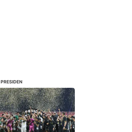
 PRESIDEN