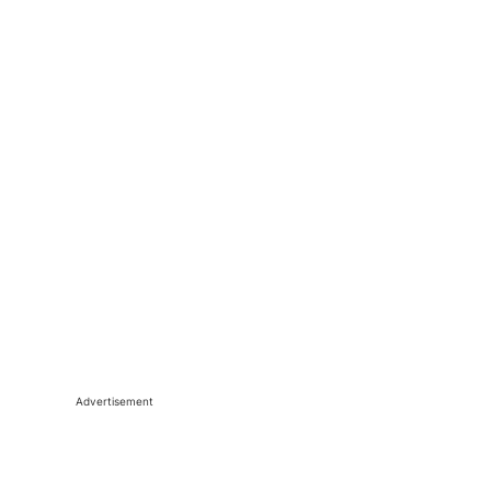
Advertisement