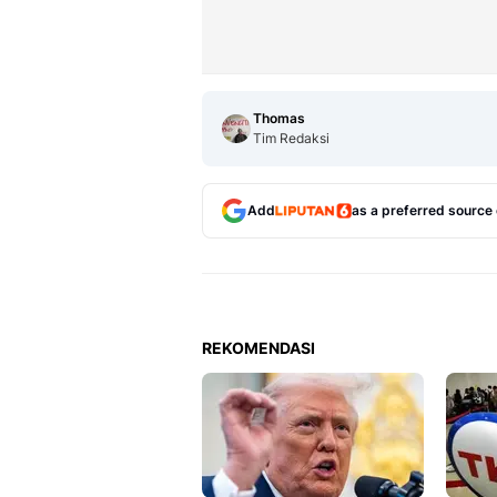
Thomas
Tim Redaksi
Add
as a preferred source
REKOMENDASI