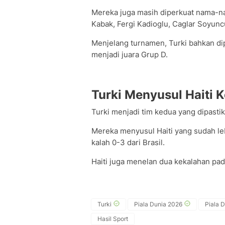
Mereka juga masih diperkuat nama-nam
Kabak, Fergi Kadioglu, Caglar Soyun
Menjelang turnamen, Turki bahkan di
menjadi juara Grup D.
Turki Menyusul Haiti 
Turki menjadi tim kedua yang dipastik
Mereka menyusul Haiti yang sudah lebi
kalah 0-3 dari Brasil.
Haiti juga menelan dua kekalahan pad
Turki
Piala Dunia 2026
Piala 
Hasil Sport