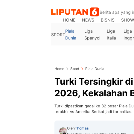
HOME
NEWS
BISNIS
SHOW
Piala
Liga
Liga
Liga
SPORT
Dunia
Spanyol
Italia
Inggr
Home
Sport
Piala Dunia
Turki Tersingkir d
2026, Kekalahan 
Turki dipastikan gagal ke 32 besar Piala D
terakhir vs Amerika Serikat jadi formalitas.
Oleh
Thomas