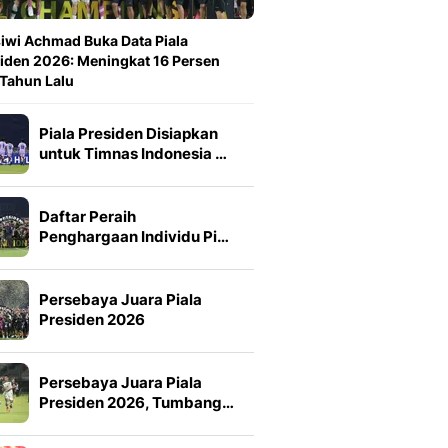
iwi Achmad Buka Data Piala
iden 2026: Meningkat 16 Persen
 Tahun Lalu
Piala Presiden Disiapkan
untuk Timnas Indonesia …
Daftar Peraih
Penghargaan Individu Pi…
Persebaya Juara Piala
Presiden 2026
Persebaya Juara Piala
Presiden 2026, Tumbang…