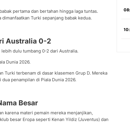
ir babak pertama dan bertahan hingga laga tuntas.
a dimanfaatkan Turki sepanjang babak kedua.
i Australia 0-2
ebih dulu tumbang 0-2 dari Australia.
ala Dunia 2026.
n Turki terbenam di dasar klasemen Grup D. Mereka
 dua penampilan di Piala Dunia 2026.
 Nama Besar
kan karena materi pemain mereka menjanjikan,
lub besar Eropa seperti Kenan Yildiz (Juventus) dan