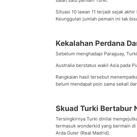
salah satu pemain Turki.
Situasi 10 lawan 11 terjadi sejak akh
Keunggulan jumlah pemain ini tak bis
Kekalahan Perdana Dar
Sebelum menghadapi Paraguay, Turki l
Australia berstatus wakil Asia pada Pi
Rangkaian hasil tersebut menempatka
belum mendapat poin sama sekali dari
Skuad Turki Bertabur
Tersingkirnya Turki dinilai mengejut
termasuk wonderkid yang bermain di k
Arda Guler (Real Madrid).