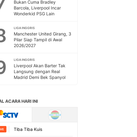
7
Bukan Cuma Bradley
Barcola, Liverpool Incar
Wonderkid PSG Lain
8
LIGA INGGRIS
Manchester United Girang, 3
Pilar Siap Tampil di Awal
2026/2027
9
LIGA INGGRIS
Liverpool Akan Barter Tak
Langsung dengan Real
Madrid Demi Bek Spanyol