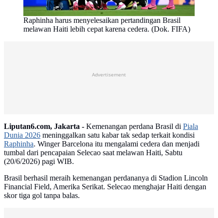
Raphinha harus menyelesaikan pertandingan Brasil
melawan Haiti lebih cepat karena cedera. (Dok. FIFA)
Advertisement
Liputan6.com, Jakarta -
Kemenangan perdana Brasil di
Piala
Dunia 2026
meninggalkan satu kabar tak sedap terkait kondisi
Raphinha
. Winger Barcelona itu mengalami cedera dan menjadi
tumbal dari pencapaian Selecao saat melawan Haiti, Sabtu
(20/6/2026) pagi WIB.
Brasil berhasil meraih kemenangan perdananya di Stadion Lincoln
Financial Field, Amerika Serikat. Selecao menghajar Haiti dengan
skor tiga gol tanpa balas.