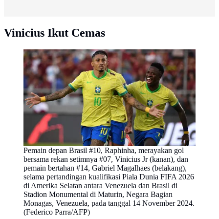
Vinicius Ikut Cemas
Pemain depan Brasil #10, Raphinha, merayakan gol
bersama rekan setimnya #07, Vinicius Jr (kanan), dan
pemain bertahan #14, Gabriel Magalhaes (belakang),
selama pertandingan kualifikasi Piala Dunia FIFA 2026
di Amerika Selatan antara Venezuela dan Brasil di
Stadion Monumental di Maturin, Negara Bagian
Monagas, Venezuela, pada tanggal 14 November 2024.
(Federico Parra/AFP)