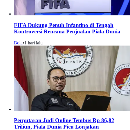
FIFA Dukung Penuh Infantino di Tengah
Kontroversi Rencana Penjualan Piala Dunia
Bola
•
1 hari lalu
Perputaran Judi Online Tembus Rp 86,82
Triliun, Piala Dunia Picu Lonjakan