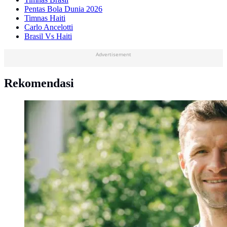
Pentas Bola Dunia 2026
Timnas Haiti
Carlo Ancelotti
Brasil Vs Haiti
Advertisement
Rekomendasi