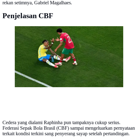
rekan setimnya, Gabriel Magalhaes.
Penjelasan CBF
Pemain Brasil Raphinha, kiri, dibantu berdiri oleh
pemain Maroko Ayoub Amaimouni setelah laga Grup
C Piala Dunia 2026 antara Brasil vs Maroko di East
Rutherford, New Jersey, dekat New York, Sabtu, 13
Juni 2026. (AP Photo/Matt Slocum)
Cedera yang dialami Raphinha pun tampaknya cukup serius.
Federasi Sepak Bola Brasil (CBF) sampai mengeluarkan pernyataan
terkait kondisi terkini sang penyerang sayap setelah pertandingan.