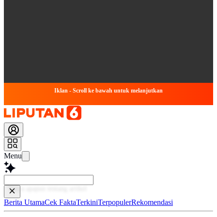
Iklan - Scroll ke bawah untuk melanjutkan
Menu
Baca l
Berita Utama
Cek Fakta
Terkini
Terpopuler
Rekomendasi