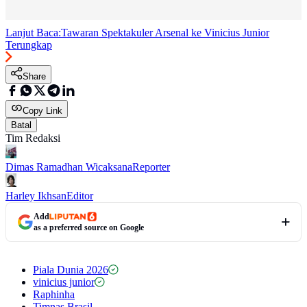
Lanjut Baca:
Tawaran Spektakuler Arsenal ke Vinicius Junior
Terungkap
Share
Copy Link
Batal
Tim Redaksi
Dimas Ramadhan Wicaksana
Reporter
Harley Ikhsan
Editor
Add
as a preferred source on Google
Piala Dunia 2026
vinicius junior
Raphinha
Timnas Brasil