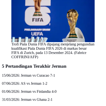
Trofi Piala Dunia FIFA dipajang menjelang pengundian
kualifikasi Piala Dunia FIFA 2026 di markas besar
FIFA di Zurich, pada 13 Desember 2024. (Fabrice
COFFRINI/AFP)
5 Pertandingan Terakhir Jerman
15/06/2026: Jerman vs Curacao 7-1
07/06/2026: AS vs Jerman 1-2
01/06/2026: Jerman vs Finlandia 4-0
31/03/2026: Jerman vs Ghana 2-1