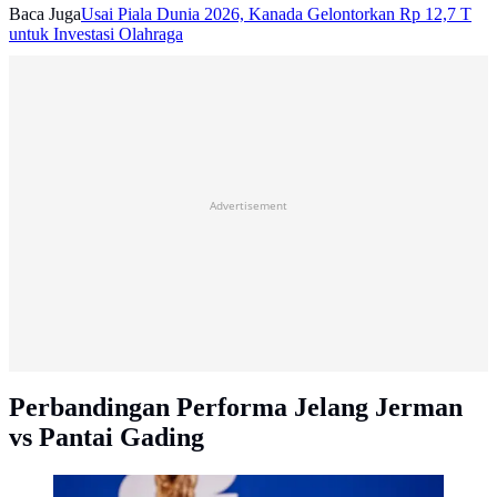
Baca Juga
Usai Piala Dunia 2026, Kanada Gelontorkan Rp 12,7 T
untuk Investasi Olahraga
Advertisement
Perbandingan Performa Jelang Jerman
vs Pantai Gading