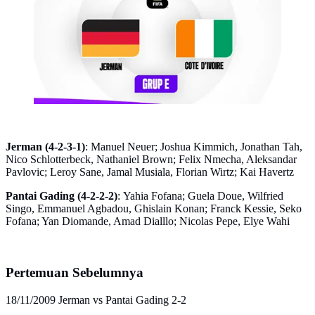
Jerman (4-2-3-1)
: Manuel Neuer; Joshua Kimmich, Jonathan Tah,
Nico Schlotterbeck, Nathaniel Brown; Felix Nmecha, Aleksandar
Pavlovic; Leroy Sane, Jamal Musiala, Florian Wirtz; Kai Havertz
Pantai Gading (4-2-2-2)
: Yahia Fofana; Guela Doue, Wilfried
Singo, Emmanuel Agbadou, Ghislain Konan; Franck Kessie, Seko
Fofana; Yan Diomande, Amad Dialllo; Nicolas Pepe, Elye Wahi
Pertemuan Sebelumnya
18/11/2009 Jerman vs Pantai Gading 2-2