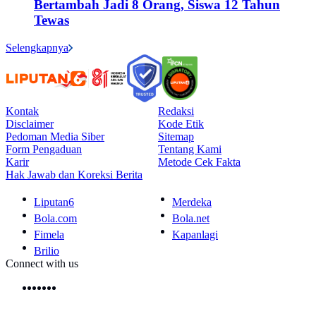
Bertambah Jadi 8 Orang, Siswa 12 Tahun
Tewas
Selengkapnya
Kontak
Redaksi
Disclaimer
Kode Etik
Pedoman Media Siber
Sitemap
Form Pengaduan
Tentang Kami
Karir
Metode Cek Fakta
Hak Jawab dan Koreksi Berita
Liputan6
Merdeka
Bola.com
Bola.net
Fimela
Kapanlagi
Brilio
Connect with us