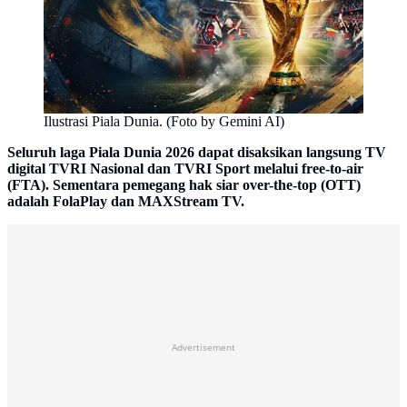
Ilustrasi Piala Dunia. (Foto by Gemini AI)
Seluruh laga Piala Dunia 2026 dapat disaksikan langsung TV
digital TVRI Nasional dan TVRI Sport melalui free-to-air
(FTA). Sementara pemegang hak siar over-the-top (OTT)
adalah FolaPlay dan MAXStream TV.
Advertisement