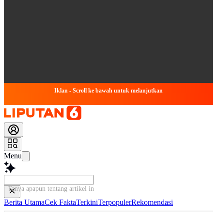
Iklan - Scroll ke bawah untuk melanjutkan
Menu
Tanya apapun tentang artikel ini...
Berita Utama
Cek Fakta
Terkini
Terpopuler
Rekomendasi