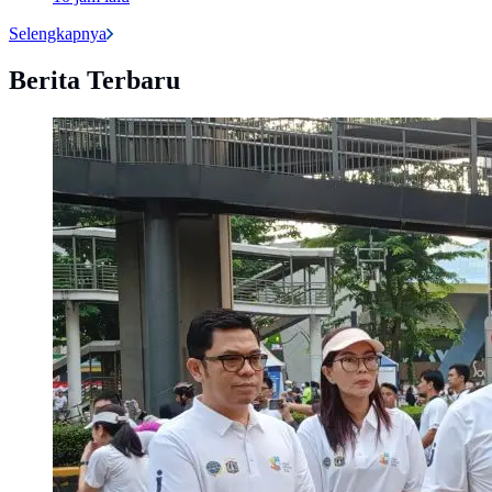
Selengkapnya
Berita Terbaru