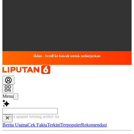
Iklan - Scroll ke bawah untuk melanjutkan
Menu
Tanya apapun tentang artikel ini
Berita Utama
Cek Fakta
Terkini
Terpopuler
Rekomendasi