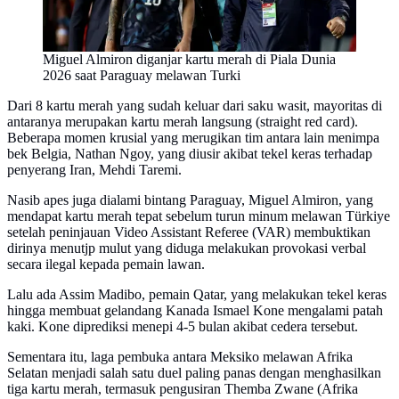
Miguel Almiron diganjar kartu merah di Piala Dunia
2026 saat Paraguay melawan Turki
Dari 8 kartu merah yang sudah keluar dari saku wasit, mayoritas di
antaranya merupakan kartu merah langsung (straight red card).
Beberapa momen krusial yang merugikan tim antara lain menimpa
bek Belgia, Nathan Ngoy, yang diusir akibat tekel keras terhadap
penyerang Iran, Mehdi Taremi.
​Nasib apes juga dialami bintang Paraguay, Miguel Almiron, yang
mendapat kartu merah tepat sebelum turun minum melawan Türkiye
setelah peninjauan Video Assistant Referee (VAR) membuktikan
dirinya menutjp mulut yang diduga melakukan provokasi verbal
secara ilegal kepada pemain lawan.
Lalu ada Assim Madibo, pemain Qatar, yang melakukan tekel keras
hingga membuat gelandang Kanada Ismael Kone mengalami patah
kaki. Kone diprediksi menepi 4-5 bulan akibat cedera tersebut.
​Sementara itu, laga pembuka antara Meksiko melawan Afrika
Selatan menjadi salah satu duel paling panas dengan menghasilkan
tiga kartu merah, termasuk pengusiran Themba Zwane (Afrika