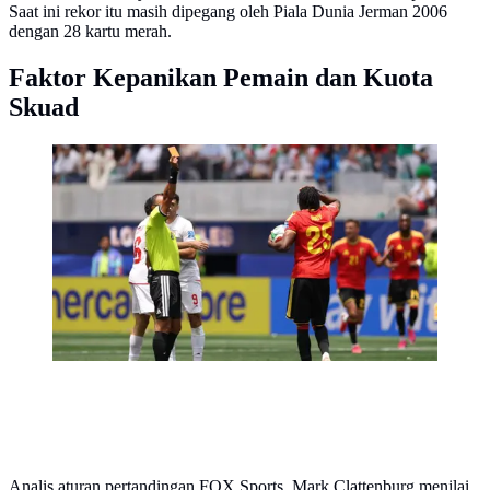
Saat ini rekor itu masih dipegang oleh Piala Dunia Jerman 2006
dengan 28 kartu merah.
Faktor Kepanikan Pemain dan Kuota
Skuad
Nathan Ngoy #25 dari Belgia menerima kartu merah
dari Wasit Dario Herrera selama pertandingan Grup G
Piala Dunia 2026 antara Belgia dan Iran di Stadion Los
Angeles pada 22 Juni 2026 di Inglewood, California.
(Richard Heathcote/Getty Images via AFP)
Analis aturan pertandingan FOX Sports, Mark Clattenburg menilai