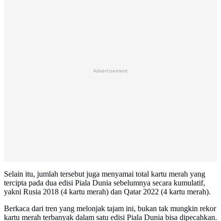
Advertisement
Selain itu, jumlah tersebut juga menyamai total kartu merah yang
tercipta pada dua edisi Piala Dunia sebelumnya secara kumulatif,
yakni Rusia 2018 (4 kartu merah) dan Qatar 2022 (4 kartu merah).
Berkaca dari tren yang melonjak tajam ini, bukan tak mungkin rekor
kartu merah terbanyak dalam satu edisi Piala Dunia bisa dipecahkan.