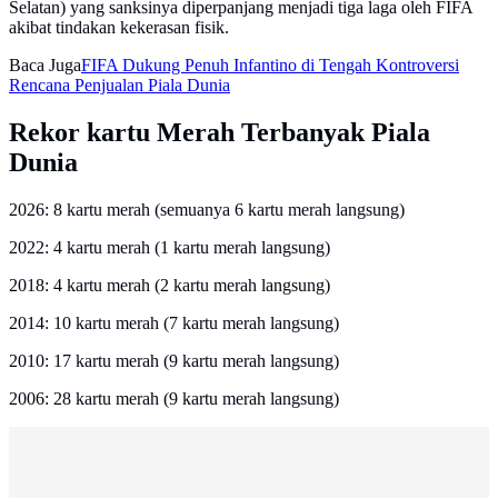
Selatan) yang sanksinya diperpanjang menjadi tiga laga oleh FIFA
akibat tindakan kekerasan fisik.
Baca Juga
FIFA Dukung Penuh Infantino di Tengah Kontroversi
Rencana Penjualan Piala Dunia
Rekor kartu Merah Terbanyak Piala
Dunia
2026: 8 kartu merah (semuanya 6 kartu merah langsung)
2022: 4 kartu merah (1 kartu merah langsung)
2018: 4 kartu merah (2 kartu merah langsung)
2014: 10 kartu merah (7 kartu merah langsung)
2010: 17 kartu merah (9 kartu merah langsung)
2006: 28 kartu merah (9 kartu merah langsung)