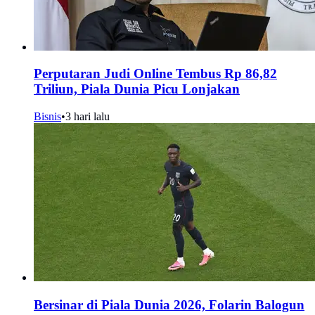
Perputaran Judi Online Tembus Rp 86,82
Triliun, Piala Dunia Picu Lonjakan
Bisnis
•
3 hari lalu
Bersinar di Piala Dunia 2026, Folarin Balogun