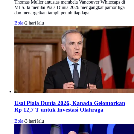
Thomas Muller antusias membela Vancouver Whitecaps di
MLS. Ia menilai Piala Dunia 2026 mengangkat pamor liga
dan menargetkan tampil penuh tiap laga.
Bola
•
2 hari lalu
Usai Piala Dunia 2026, Kanada Gelontorkan
Rp 12,7 T untuk Investasi Olahraga
Bola
•
3 hari lalu