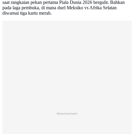
saat rangkaian pekan pertama Piala Dunia 2026 bergulir. Bahkan
pada laga pembuka, di mana duel Meksiko vs Afrika Selatan
diwarnai tiga kartu merah.
Advertisement