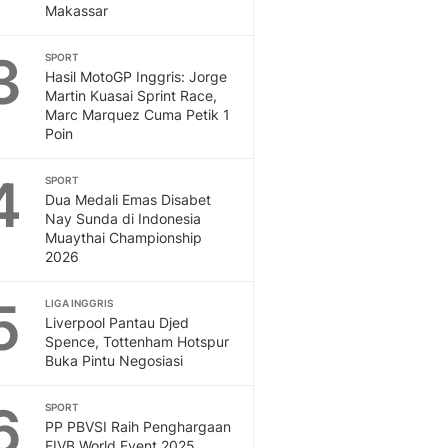
Makassar
Otosia
Spotlight
3
SPORT
Berita Terkini, Kabar Te
Hasil MotoGP Inggris: Jorge
Dan Dunia - Liputan6.
Martin Kuasai Sprint Race,
English
Marc Marquez Cuma Petik 1
Poin
Exploring Knowledge, T
En.Liputan6.com
4
SPORT
Disabilitas
Dua Medali Emas Disabet
Disabilitas Berita Terkini
Nay Sunda di Indonesia
Harian, Berita Terbaru,
Muaythai Championship
Berita
2026
Berita Hari Ini Politik,
Health
5
LIGA INGGRIS
Kabar Berita Terbaru D
Liverpool Pantau Djed
Spence, Tottenham Hotspur
Diet, Herbal Terbaik
Buka Pintu Negosiasi
Sport
Berita Bola Terkini, Ja
6
SPORT
Klasemen, Hasil Liga
PP PBVSI Raih Penghargaan
FIVB World Event 2025