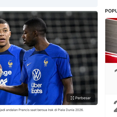
POP
Copy Link
Perbesar
i andalan Prancis saat bersua Irak di Piala Dunia 2026.