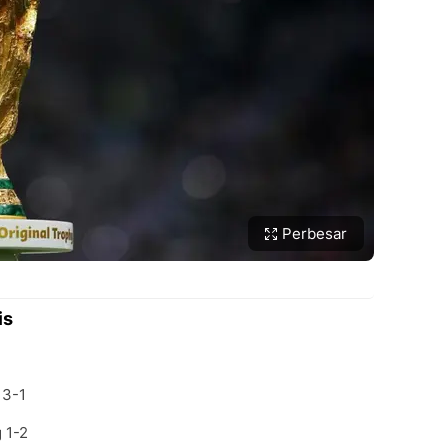
Perbesar
is
 3-1
 1-2