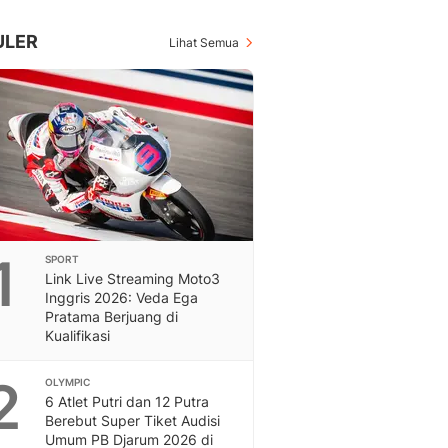
Inspiratif, Unik, Dan M
Hot
ULER
Lihat Semua
Hot Liputan6.com Menya
Dan Terbaru
On Off
On Off Liputan6: Sinop
& Berita Bisnis Digital
Islami
Berita & Kajian Islami
Hikmah - Liputan6
Citizen6
1
SPORT
Berita Citizen6 - Medi
Link Live Streaming Moto3
Liputan6.com
Inggris 2026: Veda Ega
Opini
Pratama Berjuang di
Opini Liputan6: Analis
Kualifikasi
Pandang Dan Perspekti
Feeds
2
OLYMPIC
Feeds Liputan6: Kumpul
6 Atlet Putri dan 12 Putra
Berebut Super Tiket Audisi
Terbaru Harian
Umum PB Djarum 2026 di
Otosia