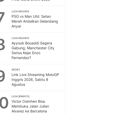
7
LIGA INGGRIS
PSG vs Man Utd: Setan
Merah Andalkan Gelandang
Anyar
8
LIGA INGGRIS
Ayyoub Bouaddi Segera
Gabung, Manchester City
Serius Kejar Enzo
Fernandez?
9
SPORT
Link Live Streaming MotoGP
Inggris 2026, Sabtu 8
Agustus
10
LIGA SPANYOL
Victor Osimhen Bisa
Membuka Jalan Julian
Alvarez ke Barcelona