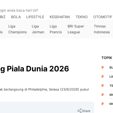
BIZ
BOLA
LIFESTYLE
KESEHATAN
TEKNO
OTOMOTIF
Liga
Liga
Liga
BRI Super
Timnas
is
Champions
Jerman
Prancis
League
Indonesia
TOPIK
ng Piala Dunia 2026
#
B
#
LI
#
T
rak berlangsung di Philadelphia, Selasa (23/6/2026) pukul
#
M
#
M
Share