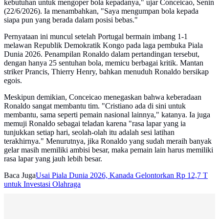
kebutuhan untuk mengoper bola kepadanya," ujar Conceicao, Senin
(22/6/2026). Ia menambahkan, "Saya mengumpan bola kepada
siapa pun yang berada dalam posisi bebas."
Pernyataan ini muncul setelah Portugal bermain imbang 1-1
melawan Republik Demokratik Kongo pada laga pembuka Piala
Dunia 2026. Penampilan Ronaldo dalam pertandingan tersebut,
dengan hanya 25 sentuhan bola, memicu berbagai kritik. Mantan
striker Prancis, Thierry Henry, bahkan menuduh Ronaldo bersikap
egois.
Meskipun demikian, Conceicao menegaskan bahwa keberadaan
Ronaldo sangat membantu tim. "Cristiano ada di sini untuk
membantu, sama seperti pemain nasional lainnya," katanya. Ia juga
memuji Ronaldo sebagai teladan karena "rasa lapar yang ia
tunjukkan setiap hari, seolah-olah itu adalah sesi latihan
terakhirnya." Menurutnya, jika Ronaldo yang sudah meraih banyak
gelar masih memiliki ambisi besar, maka pemain lain harus memiliki
rasa lapar yang jauh lebih besar.
Baca Juga
Usai Piala Dunia 2026, Kanada Gelontorkan Rp 12,7 T
untuk Investasi Olahraga