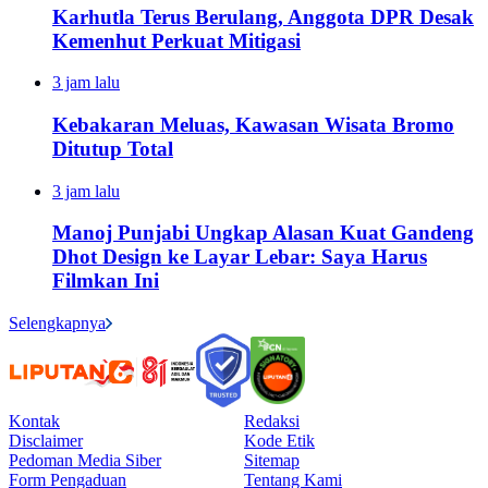
Karhutla Terus Berulang, Anggota DPR Desak
Kemenhut Perkuat Mitigasi
3 jam lalu
Kebakaran Meluas, Kawasan Wisata Bromo
Ditutup Total
3 jam lalu
Manoj Punjabi Ungkap Alasan Kuat Gandeng
Dhot Design ke Layar Lebar: Saya Harus
Filmkan Ini
Selengkapnya
Kontak
Redaksi
Disclaimer
Kode Etik
Pedoman Media Siber
Sitemap
Form Pengaduan
Tentang Kami