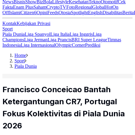
News
Bisnis
ShowBiz
Bola
Lifestyle
Kesehatan
Tekno
Otomotif
Cek
Fakta
Enam Plus
Saham
Crypto
TV
Foto
Regional
Global
Hot
On
Off
Islami
Citizen6
Opini
Feeds
Otosia
Spotlight
English
Disabilitas
Berita
Kontak
Kebijakan Privasi
Sport
Piala Dunia
Liga Spanyol
Liga Italia
Liga Inggris
Liga
Champions
Liga Jerman
Liga Prancis
BRI Super League
Timnas
Indonesia
Liga Internasional
Olympic
Corner
Prediksi
Home
Sport
Piala Dunia
Francisco Conceicao Bantah
Ketergantungan CR7, Portugal
Fokus Kolektivitas di Piala Dunia
2026