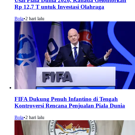
Usai Piala Dunia 2026, Kanada Gelontorkan
Rp 12,7 T untuk Investasi Olahraga
Bola
•
2 hari lalu
FIFA Dukung Penuh Infantino di Tengah
Kontroversi Rencana Penjualan Piala Dunia
Bola
•
2 hari lalu