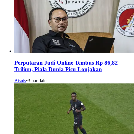
Perputaran Judi Online Tembus Rp 86,82
Triliun, Piala Dunia Picu Lonjakan
Bisnis
•
3 hari lalu