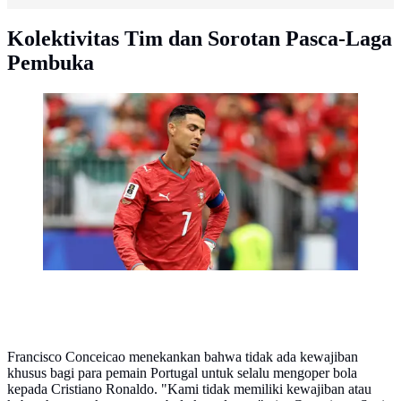
Kolektivitas Tim dan Sorotan Pasca-Laga
Pembuka
Meski bermain penuh selama 90 menit, pemain berusia
41 tahun tersebut gagal melepaskan satu pun tembakan
tepat sasaran (shot on target). (Lars Baron/Getty
Images/AFP)
Francisco Conceicao menekankan bahwa tidak ada kewajiban
khusus bagi para pemain Portugal untuk selalu mengoper bola
kepada Cristiano Ronaldo. "Kami tidak memiliki kewajiban atau