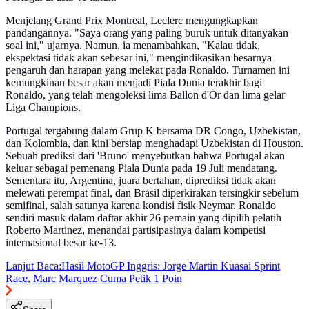
Menjelang Grand Prix Montreal, Leclerc mengungkapkan
pandangannya. "Saya orang yang paling buruk untuk ditanyakan
soal ini," ujarnya. Namun, ia menambahkan, "Kalau tidak,
ekspektasi tidak akan sebesar ini," mengindikasikan besarnya
pengaruh dan harapan yang melekat pada Ronaldo. Turnamen ini
kemungkinan besar akan menjadi Piala Dunia terakhir bagi
Ronaldo, yang telah mengoleksi lima Ballon d'Or dan lima gelar
Liga Champions.
Portugal tergabung dalam Grup K bersama DR Congo, Uzbekistan,
dan Kolombia, dan kini bersiap menghadapi Uzbekistan di Houston.
Sebuah prediksi dari 'Bruno' menyebutkan bahwa Portugal akan
keluar sebagai pemenang Piala Dunia pada 19 Juli mendatang.
Sementara itu, Argentina, juara bertahan, diprediksi tidak akan
melewati perempat final, dan Brasil diperkirakan tersingkir sebelum
semifinal, salah satunya karena kondisi fisik Neymar. Ronaldo
sendiri masuk dalam daftar akhir 26 pemain yang dipilih pelatih
Roberto Martinez, menandai partisipasinya dalam kompetisi
internasional besar ke-13.
Lanjut Baca:
Hasil MotoGP Inggris: Jorge Martin Kuasai Sprint
Race, Marc Marquez Cuma Petik 1 Poin