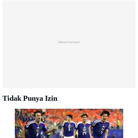
Advertisement
Tidak Punya Izin