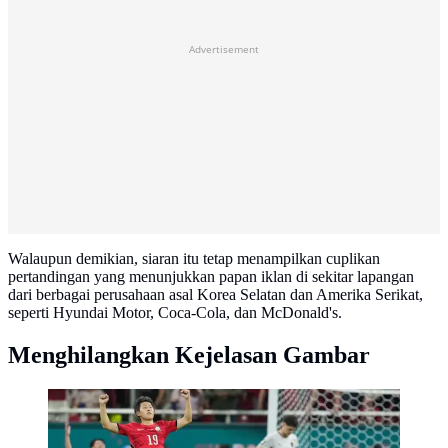
Advertisement
Walaupun demikian, siaran itu tetap menampilkan cuplikan
pertandingan yang menunjukkan papan iklan di sekitar lapangan
dari berbagai perusahaan asal Korea Selatan dan Amerika Serikat,
seperti Hyundai Motor, Coca-Cola, dan McDonald's.
Menghilangkan Kejelasan Gambar
Timnas Korea Selatan akan menghadapi Timnas
Republik Ceska dalam pertandingan perdana Grup A
Piala Dunia 2026 di Stadion Guadalajara, Jumat pagi