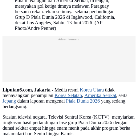
Folarin Balogun dari Amerika Serikat, di tengah,
merayakan gol ketiga timnya melawan Paraguay
bersama rekan-rekan setimnya selama pertandingan
Grup D Piala Dunia 2026 di Inglewood, California,
dekat Los Angeles, Sabtu, 13 Juni 2026. (AP
Photo/Andre Penner)
Advertisement
Liputan6.com, Jakarta -
Media resmi
Korea Utara
tidak
menayangkan penampilan
Korea Selatan
,
Amerika Serikat
, serta
Jepang
dalam laporan mengenai
Piala Dunia 2026
yang sedang
berlangsung.
Stasiun televisi negara, Televisi Sentral Korea (KCTV), menyiarkan
ringkasan hasil pertandingan fase grup Piala Dunia 2026 dengan
durasi sekitar empat hingga enam menit pada akhir program berita
malam dari hari Senin hingga Kamis.