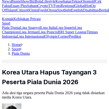
News
Bisnis
ShowBiz
Bola
Lifestyle
Kesehatan
Tekno
Otomotif
Cek
Fakta
Enam Plus
Saham
Crypto
TV
Foto
Regional
Global
Hot
On
Off
Islami
Citizen6
Opini
Feeds
Otosia
Spotlight
English
Disabilitas
Berita
Kontak
Kebijakan Privasi
Sport
Piala Dunia
Liga Spanyol
Liga Italia
Liga Inggris
Liga
Champions
Liga Jerman
Liga Prancis
BRI Super League
Timnas
Indonesia
Liga Internasional
Olympic
Corner
Prediksi
Home
Sport
Piala Dunia
Korea Utara Hapus Tayangan 3
Peserta Piala Dunia 2026
Ada aksi tiga negara peserta Piala Dunia 2026 yang tidak disiarkan
media Korea Utara.