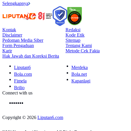
Selengkapnya
Kontak
Redaksi
Disclaimer
Kode Etik
Pedoman Media Siber
Sitemap
Form Pengaduan
Tentang Kami
Karir
Metode Cek Fakta
Hak Jawab dan Koreksi Berita
Liputan6
Merdeka
Bola.com
Bola.net
Fimela
Kapanlagi
Brilio
Connect with us
Copyright © 2026
Liputan6.com