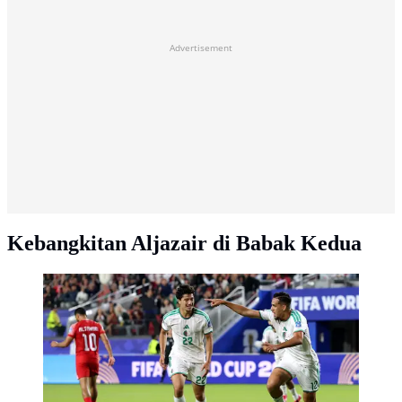
Advertisement
Kebangkitan Aljazair di Babak Kedua
Selebrasi pemain Aljazair saat mengalahkan Yordania di
Piala Dunia 2026 (AFP)