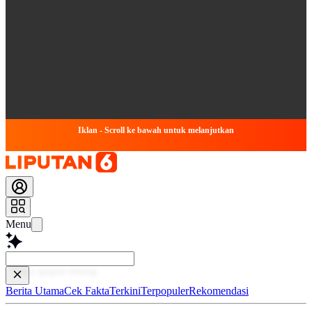
Iklan - Scroll ke bawah untuk melanjutkan
Menu
Baca le
Berita Utama
Cek Fakta
Terkini
Terpopuler
Rekomendasi