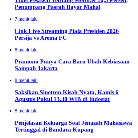
Tiket Pesawat Terbang Meroket 26,5 Persen,
Penumpang Pasrah Bayar Mahal
7 menit lalu
Link Live Streaming Piala Presiden 2026
Persija vs Arema FC
8 menit lalu
Pramono Punya Cara Baru Ubah Kebiasaan
Sampah Jakarta
8 menit lalu
Saksikan Sinetron Kisah Nyata, Kamis 6
Agustus Pukul 13.30 WIB di Indosiar
8 menit lalu
Penjelasan Keluarga Soal Jenazah Mahasiswa
Tertinggal di Bandara Kupang