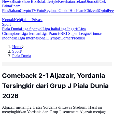
News
Bisnis
ShowBiz
Bola
Lifestyle
Kesehatan
Tekno
Otomotif
Cek
Fakta
Enam
Plus
Saham
Crypto
TV
Foto
Regional
Global
Hot
Islami
Citizen6
Opini
Fee
Kontak
Kebijakan Privasi
Sport
Piala Dunia
Liga Spanyol
Liga Italia
Liga Inggris
Liga
Champions
Liga Jerman
Liga Prancis
BRI Super League
Timnas
Indonesia
Liga Internasional
Olympic
Corner
Prediksi
Home
Sport
Piala Dunia
Comeback 2-1 Aljazair, Yordania
Tersingkir dari Grup J Piala Dunia
2026
Aljazair menang 2-1 atas Yordania di Levi's Stadium. Hasil ini
menyingkirkan Yordania dari Grup J, sementara Aljazair menjaga