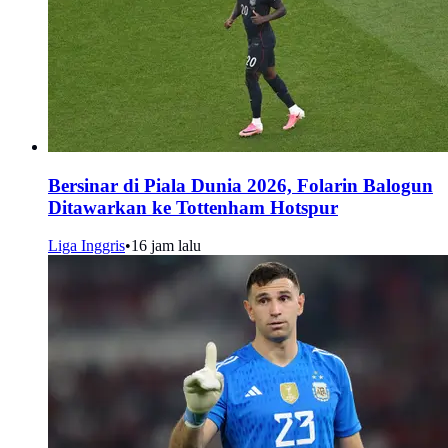
Bersinar di Piala Dunia 2026, Folarin Balogun
Ditawarkan ke Tottenham Hotspur
Liga Inggris
•
16 jam lalu