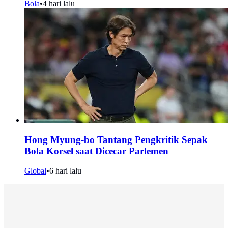
Bola
•
4 hari lalu
Hong Myung-bo Tantang Pengkritik Sepak
Bola Korsel saat Dicecar Parlemen
Global
•
6 hari lalu