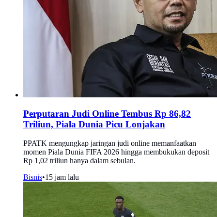
Perputaran Judi Online Tembus Rp 86,82
Triliun, Piala Dunia Picu Lonjakan
PPATK mengungkap jaringan judi online memanfaatkan
momen Piala Dunia FIFA 2026 hingga membukukan deposit
Rp 1,02 triliun hanya dalam sebulan.
Bisnis
•
15 jam lalu