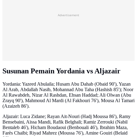
Advertisement
Susunan Pemain Yordania vs Aljazair
Yordania: Yazeed Abulaila; Husam Abu Dahab (Obaid 90'), Yazan
Al Arab, Abdallah Nasib, Mohannad Abu Taha (Hashish 85'); Noor
Al Rawabdeh, Nizar Al Rashdan, Ehsan Haddad; Ali Olwan (Abu
Zrayq 90'), Mahmoud Al Mardi (Al Fakhouri 76'), Mousa Al Tamari
(Azaizeh 86').
Aljazair: Luca Zidane; Rayan Ait-Nouri (Hadj Moussa 86'), Ramy
Bensebaini, Aïssa Mandi, Rafik Belghali; Ramiz Zerrouki (Nabil
Bentaleb 46'), Hicham Boudaoui (Benbouali 46'), Ibrahim Maza,
Farès Chaïbi; Riyad Mahrez (Moussa 76'), Amine Gouiri (Belaid