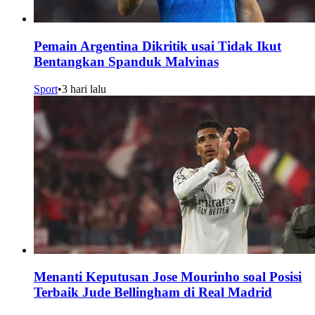
Pemain Argentina Dikritik usai Tidak Ikut
Bentangkan Spanduk Malvinas
Sport
•
3 hari lalu
Menanti Keputusan Jose Mourinho soal Posisi
Terbaik Jude Bellingham di Real Madrid