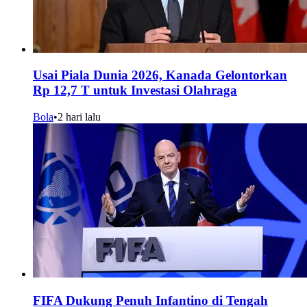
Usai Piala Dunia 2026, Kanada Gelontorkan
Rp 12,7 T untuk Investasi Olahraga
Bola
•
2 hari lalu
FIFA Dukung Penuh Infantino di Tengah