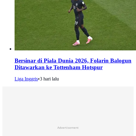
Bersinar di Piala Dunia 2026, Folarin Balogun
Ditawarkan ke Tottenham Hotspur
Liga Inggris
•
3 hari lalu
Advertisement