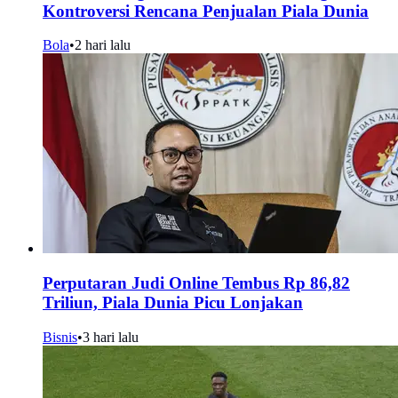
Kontroversi Rencana Penjualan Piala Dunia
Bola
•
2 hari lalu
Perputaran Judi Online Tembus Rp 86,82
Triliun, Piala Dunia Picu Lonjakan
Bisnis
•
3 hari lalu