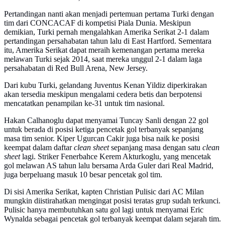
Pertandingan nanti akan menjadi pertemuan pertama Turki dengan
tim dari CONCACAF di kompetisi Piala Dunia. Meskipun
demikian, Turki pernah mengalahkan Amerika Serikat 2-1 dalam
pertandingan persahabatan tahun lalu di East Hartford. Sementara
itu, Amerika Serikat dapat meraih kemenangan pertama mereka
melawan Turki sejak 2014, saat mereka unggul 2-1 dalam laga
persahabatan di Red Bull Arena, New Jersey.
Dari kubu Turki, gelandang Juventus Kenan Yildiz diperkirakan
akan tersedia meskipun mengalami cedera betis dan berpotensi
mencatatkan penampilan ke-31 untuk tim nasional.
Hakan Calhanoglu dapat menyamai Tuncay Sanli dengan 22 gol
untuk berada di posisi ketiga pencetak gol terbanyak sepanjang
masa tim senior. Kiper Ugurcan Cakir juga bisa naik ke posisi
keempat dalam daftar
clean sheet
sepanjang masa dengan satu
clean
sheet
lagi. Striker Fenerbahce Kerem Akturkoglu, yang mencetak
gol melawan AS tahun lalu bersama Arda Guler dari Real Madrid,
juga berpeluang masuk 10 besar pencetak gol tim.
Di sisi Amerika Serikat, kapten Christian Pulisic dari AC Milan
mungkin diistirahatkan mengingat posisi teratas grup sudah terkunci.
Pulisic hanya membutuhkan satu gol lagi untuk menyamai Eric
Wynalda sebagai pencetak gol terbanyak keempat dalam sejarah tim.