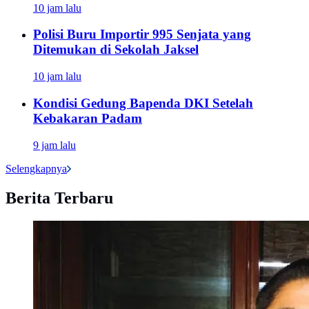
10 jam lalu
Polisi Buru Importir 995 Senjata yang
Ditemukan di Sekolah Jaksel
10 jam lalu
Kondisi Gedung Bapenda DKI Setelah
Kebakaran Padam
9 jam lalu
Selengkapnya
Berita Terbaru