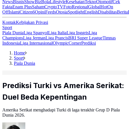
News
Bisnis
ShowBiz
Bola
Lifestyle
Kesehatan
Tekno
Otomotif
Cek
Fakta
Enam Plus
Saham
Crypto
TV
Foto
Regional
Global
Hot
On
Off
Islami
Citizen6
Opini
Feeds
Otosia
Spotlight
English
Disabilitas
Berita
Kontak
Kebijakan Privasi
Sport
Piala Dunia
Liga Spanyol
Liga Italia
Liga Inggris
Liga
Champions
Liga Jerman
Liga Prancis
BRI Super League
Timnas
Indonesia
Liga Internasional
Olympic
Corner
Prediksi
Home
Sport
Piala Dunia
Prediksi Turki vs Amerika Serikat:
Duel Beda Kepentingan
Amerika Serikat menghadapi Turki di laga terakhir Grup D Piala
Dunia 2026.