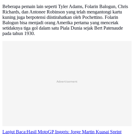
Beberapa pemain lain seperti Tyler Adams, Folarin Balogun, Chris
Richards, dan Antonee Robinson yang telah mengantongi kartu
kuning juga berpotensi diistirahatkan oleh Pochettino. Folarin
Balogun bisa menjadi orang Amerika pertama yang mencetak
setidaknya tiga gol dalam satu Piala Dunia sejak Bert Patenaude
pada tahun 1930.
Advertisement
Lanjut Baca:
Hasil MotoGP Inggris: Jorge Martin Kuasai Sprint