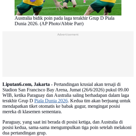
Australia bidik poin pada laga terakhir Grup D Piala
Dunia 2026. (AP Photo/Abbie Parr)
Advertisement
Liputan6.com, Jakarta -
Pertandingan krusial akan tersaji di
Stadion San Francisco Bay Arena, Jumat (26/6/2026) pukul 09.00
WIB, ketika Paraguay dan Australia saling berhadapan dalam laga
terakhir Grup D
Piala Dunia 2026
. Kedua tim akan berjuang untuk
mendapatkan tiket otomatis ke babak gugur, mengingat posisi
mereka di klasemen sementara.
Paraguay, yang saat ini berada di posisi ketiga, dan Australia di
posisi kedua, sama-sama mengumpulkan tiga poin setelah melakoni
dua pertandingan grup.