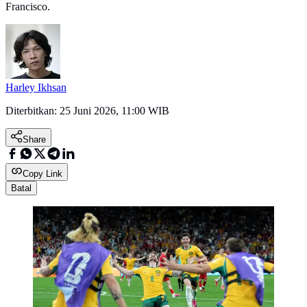
Francisco.
Harley Ikhsan
Diterbitkan:
25 Juni 2026, 11:00 WIB
Share
Copy Link
Batal