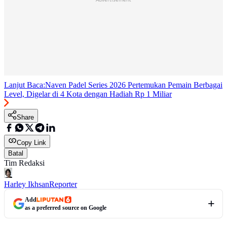
Lanjut Baca:
Naven Padel Series 2026 Pertemukan Pemain Berbagai
Level, Digelar di 4 Kota dengan Hadiah Rp 1 Miliar
Share
Copy Link
Batal
Tim Redaksi
Harley Ikhsan
Reporter
Add
as a preferred source on Google