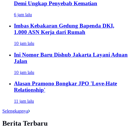
Demi Ungkap Penyebab Kematian
6 jam lalu
Imbas Kebakaran Gedung Bapenda DKI,
1.000 ASN Kerja dari Rumah
10 jam lalu
Ini Nomor Baru Dishub Jakarta Layani Aduan
Jalan
10 jam lalu
Alasan Pramono Bongkar JPO 'Love-Hate
Relationship'
11 jam lalu
Selengkapnya
Berita Terbaru