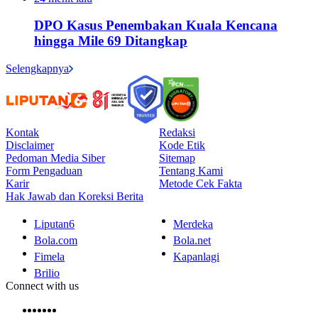
DPO Kasus Penembakan Kuala Kencana
hingga Mile 69 Ditangkap
Selengkapnya
Kontak
Redaksi
Disclaimer
Kode Etik
Pedoman Media Siber
Sitemap
Form Pengaduan
Tentang Kami
Karir
Metode Cek Fakta
Hak Jawab dan Koreksi Berita
Liputan6
Merdeka
Bola.com
Bola.net
Fimela
Kapanlagi
Brilio
Connect with us