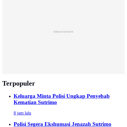
Advertisement
Terpopuler
Keluarga Minta Polisi Ungkap Penyebab
Kematian Sutrimo
8 jam lalu
Polisi Segera Ekshumasi Jenazah Sutrimo