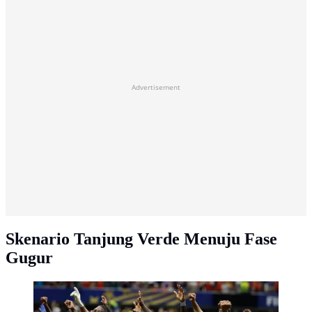
Advertisement
Skenario Tanjung Verde Menuju Fase
Gugur
Para pemain Cape Verde merayakan kemenangan
setelah pertandingan sepak bola Grup H Piala Dunia