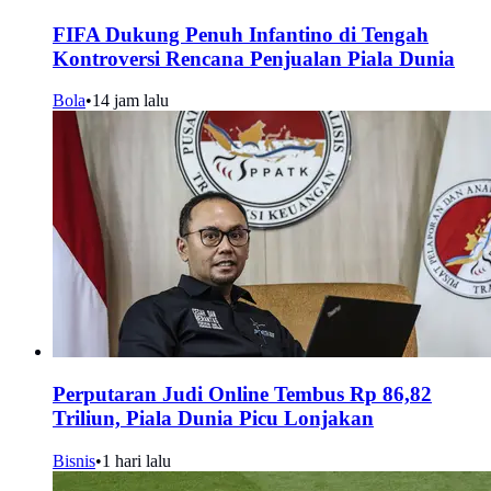
FIFA Dukung Penuh Infantino di Tengah
Kontroversi Rencana Penjualan Piala Dunia
Bola
•
14 jam lalu
Perputaran Judi Online Tembus Rp 86,82
Triliun, Piala Dunia Picu Lonjakan
Bisnis
•
1 hari lalu