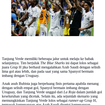
antara Spanyol dan Cape Verde di Atlanta, Selasa, 16
Juni 2026. (AP Photo/Erik S. Lesser)
Tanjung Verde memiliki beberapa jalur untuk melaju ke babak
selanjutnya. Tim berjuluk
The Blue Sharks
ini dapat lolos sebagai
juara Grup H jika berhasil mengalahkan Arab Saudi dengan selisih
lima gol atau lebih, dan pada saat yang sama Spanyol bermain
imbang dengan Uruguay.
Anak asuh Bubista juga berpeluang finis pertama apabila menang
dengan selisih empat gol, Spanyol bermain imbang dengan
Uruguay, dan Tanjung Verde unggul dari
La Roja
dalam jumlah gol
keseluruhan yang dicetak. Selain itu, ada sejumlah skenario yang
memungkinkan Tanjung Verde lolos sebagai
runner-up
Grup H,
termasuk kemenangan atas Arab Saudi disertai kemenangan