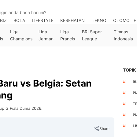
BIZ
BOLA
LIFESTYLE
KESEHATAN
TEKNO
OTOMOTIF
Liga
Liga
Liga
BRI Super
Timnas
is
Champions
Jerman
Prancis
League
Indonesia
TOPIK
Baru vs Belgia: Setan
#
B
ang
#
PI
#
T
up G Piala Dunia 2026.
#
PI
#
LI
Share