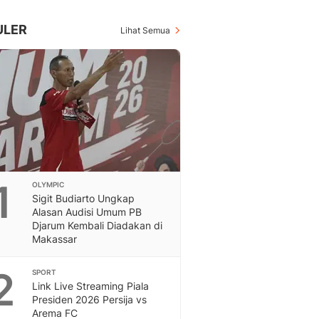
Inspiratif, Unik, Dan M
Hot
ULER
Lihat Semua
Hot Liputan6.com Menya
Dan Terbaru
On Off
On Off Liputan6: Sinop
& Berita Bisnis Digital
Islami
Berita & Kajian Islami
Hikmah - Liputan6
Citizen6
1
OLYMPIC
Berita Citizen6 - Medi
Sigit Budiarto Ungkap
Liputan6.com
Alasan Audisi Umum PB
Opini
Djarum Kembali Diadakan di
Opini Liputan6: Analis
Makassar
Pandang Dan Perspekti
Feeds
2
SPORT
Feeds Liputan6: Kumpul
Link Live Streaming Piala
Presiden 2026 Persija vs
Terbaru Harian
Arema FC
Otosia