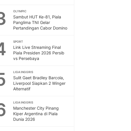
Otosia
3
OLYMPIC
Spotlight
Sambut HUT Ke-81, Piala
Berita Terkini, Kabar Te
Panglima TNI Gelar
Dan Dunia - Liputan6.
Pertandingan Cabor Domino
English
Exploring Knowledge, T
4
SPORT
En.Liputan6.com
Link Live Streaming Final
Piala Presiden 2026 Persib
Disabilitas
vs Persebaya
Disabilitas Berita Terkini
Harian, Berita Terbaru,
5
LIGA INGGRIS
Berita
Sulit Gaet Bradley Barcola,
Berita Hari Ini Politik,
Liverpool Siapkan 2 Winger
Health
Alternatif
Kabar Berita Terbaru D
Diet, Herbal Terbaik
6
LIGA INGGRIS
Sport
Manchester City Pinang
Kiper Argentina di Piala
Berita Bola Terkini, Ja
Dunia 2026
Klasemen, Hasil Liga