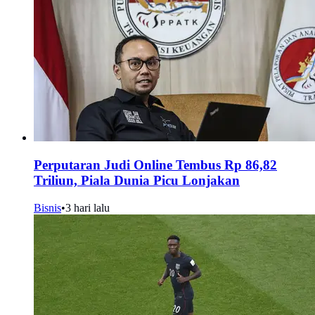
Perputaran Judi Online Tembus Rp 86,82
Triliun, Piala Dunia Picu Lonjakan
Bisnis
•
3 hari lalu