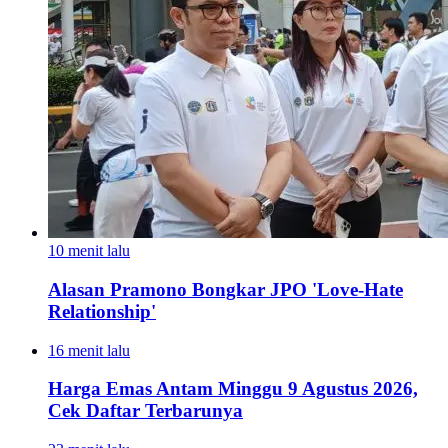
10 menit lalu
Alasan Pramono Bongkar JPO 'Love-Hate
Relationship'
16 menit lalu
Harga Emas Antam Minggu 9 Agustus 2026,
Cek Daftar Terbarunya