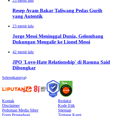
23 menit lalu
Resep Ayam Bakar Taliwang Pedas Gurih
yang Autentik
23 menit lalu
Jorge Messi Meninggal Dunia, Gelombang
Dukungan Mengalir ke Lionel Messi
42 menit lalu
JPO 'Love-Hate Relationship' di Rasuna Said
Dibongkar
Selengkapnya
Kontak
Redaksi
Disclaimer
Kode Etik
Pedoman Media Siber
Sitemap
Form Pengaduan
Tentang Kami