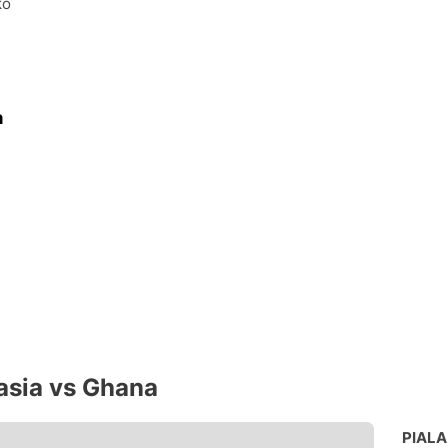
ko
a
sia vs Ghana
PIALA