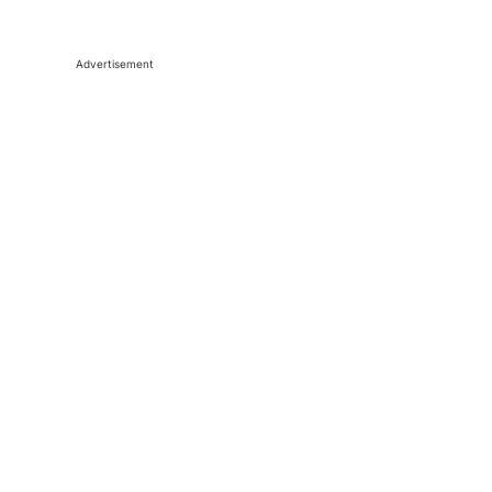
Advertisement