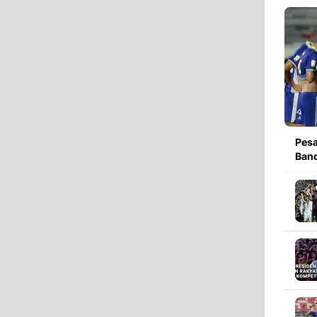
Pesa
Band