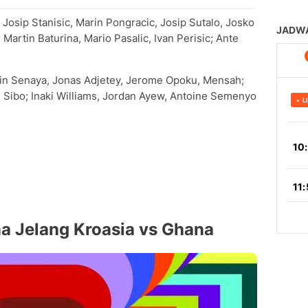
; Josip Stanisic, Marin Pongracic, Josip Sutalo, Josko
Martin Baturina, Mario Pasalic, Ivan Perisic; Ante
vin Senaya, Jonas Adjetey, Jerome Opoku, Mensah;
 Sibo; Inaki Williams, Jordan Ayew, Antoine Semenyo
a Jelang Kroasia vs Ghana