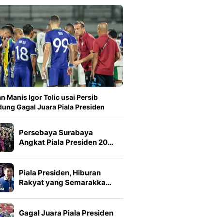
n Manis Igor Tolic usai Persib
ung Gagal Juara Piala Presiden
Persebaya Surabaya
Angkat Piala Presiden 20…
Piala Presiden, Hiburan
Rakyat yang Semarakka…
Gagal Juara Piala Presiden