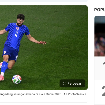
POP
Copy Link
Perbesar
engadang serangan Ghana di Piala Dunia 2026. (AP Photo/Jessica