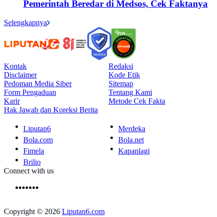
Pemerintah Beredar di Medsos, Cek Faktanya
Selengkapnya
Kontak
Redaksi
Disclaimer
Kode Etik
Pedoman Media Siber
Sitemap
Form Pengaduan
Tentang Kami
Karir
Metode Cek Fakta
Hak Jawab dan Koreksi Berita
Liputan6
Merdeka
Bola.com
Bola.net
Fimela
Kapanlagi
Brilio
Connect with us
Copyright © 2026
Liputan6.com