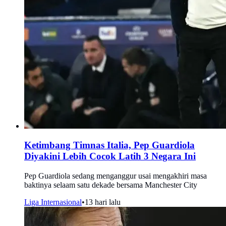
Ketimbang Timnas Italia, Pep Guardiola
Diyakini Lebih Cocok Latih 3 Negara Ini
Pep Guardiola sedang menganggur usai mengakhiri masa
baktinya selaam satu dekade bersama Manchester City
Liga Internasional
•
13 hari lalu