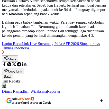
Pasukan Gustavo Alfaro sebenarnya sempat ketar-ketir di babak
kedua dan setelahnya. Sebab Kai Havertz berhasil membuat Jerman
menyamakan kedudukan pada menit ke-54 dan Paraguay digempur
habis-habisan sepanjang babak kedua.
Bahkan pada babak tambahan waktu, Paraguay sempat kebobolan
lagi oleh Jonathan Tah. Beruntung gol itu dianulir karena ada
pelanggaran terhadap kiper Orlando Gill sehingga laga dilanjutkan
ke adu penalti, yang berhasil dimenangkan dengan skor 4-3.
Lanjut Baca:
Link Live Streaming Piala AFF 2026 Singapura vs
Timnas Indonesia
Share
Copy Link
Batal
Tim Redaksi
Dimas Ramadhan Wicaksana
Reporter
Add
as a preferred source on Google