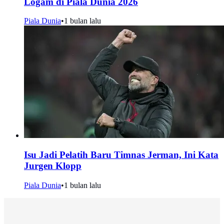
Logam di Piala Dunia 2026
Piala Dunia
•
1 bulan lalu
Isu Jadi Pelatih Baru Timnas Jerman, Ini Kata
Jurgen Klopp
Piala Dunia
•
1 bulan lalu