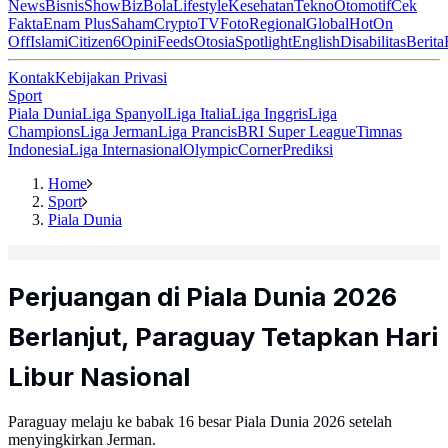
News
Bisnis
ShowBiz
Bola
Lifestyle
Kesehatan
Tekno
Otomotif
Cek
Fakta
Enam Plus
Saham
Crypto
TV
Foto
Regional
Global
Hot
On
Off
Islami
Citizen6
Opini
Feeds
Otosia
Spotlight
English
Disabilitas
Berita
Kontak
Kebijakan Privasi
Sport
Piala Dunia
Liga Spanyol
Liga Italia
Liga Inggris
Liga
Champions
Liga Jerman
Liga Prancis
BRI Super League
Timnas
Indonesia
Liga Internasional
Olympic
Corner
Prediksi
Home
Sport
Piala Dunia
Perjuangan di Piala Dunia 2026
Berlanjut, Paraguay Tetapkan Hari
Libur Nasional
Paraguay melaju ke babak 16 besar Piala Dunia 2026 setelah
menyingkirkan Jerman.