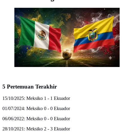
Ilustrasi Meksiko Vs Ekuador di 32 besar Piala Dunia
2026. (Dok. Bola.com)
5 Pertemuan Terakhir
15/10/2025: Meksiko 1 - 1 Ekuador
01/07/2024: Meksiko 0 - 0 Ekuador
06/06/2022: Meksiko 0 - 0 Ekuador
28/10/2021: Meksiko 2 - 3 Ekuador