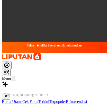
Iklan - Scroll ke bawah untuk melanjutkan
Menu
Tanya apapun tentang artikel ini...
Berita Utama
Cek Fakta
Terkini
Terpopuler
Rekomendasi