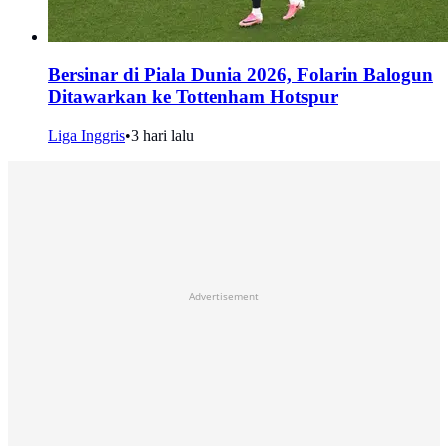
Bersinar di Piala Dunia 2026, Folarin Balogun
Ditawarkan ke Tottenham Hotspur
Liga Inggris
•
3 hari lalu
Advertisement