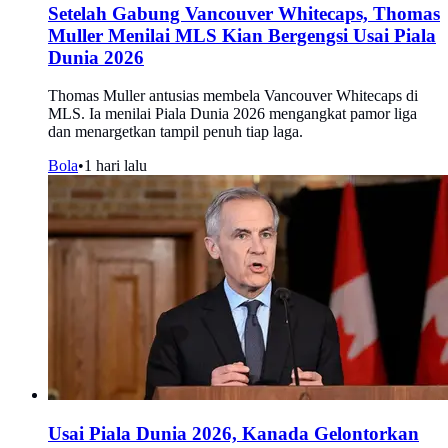
Setelah Gabung Vancouver Whitecaps, Thomas
Muller Menilai MLS Kian Bergengsi Usai Piala
Dunia 2026
Thomas Muller antusias membela Vancouver Whitecaps di
MLS. Ia menilai Piala Dunia 2026 mengangkat pamor liga
dan menargetkan tampil penuh tiap laga.
Bola
•
1 hari lalu
Usai Piala Dunia 2026, Kanada Gelontorkan