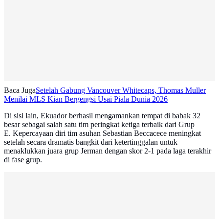
Baca Juga
Setelah Gabung Vancouver Whitecaps, Thomas Muller
Menilai MLS Kian Bergengsi Usai Piala Dunia 2026
Di sisi lain, Ekuador berhasil mengamankan tempat di babak 32
besar sebagai salah satu tim peringkat ketiga terbaik dari Grup
E. Kepercayaan diri tim asuhan Sebastian Beccacece meningkat
setelah secara dramatis bangkit dari ketertinggalan untuk
menaklukkan juara grup Jerman dengan skor 2-1 pada laga terakhir
di fase grup.