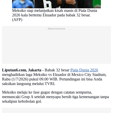
Meksiko siap melanjutkan kisah manis di Piala Dunia
2026 kala bertemu Ekuador pada babak 32 besar.
(AFP)
Advertisement
Liputan6.com, Jakarta -
Babak 32 besar
Piala Dunia 2026
menghadirkan laga Meksiko vs Ekuador di Mexico City Stadium,
Rabu (1/7/2026) pukul 09.00 WIB. Pertandingan ini bisa Anda
saksikan langsung melalui TVRI.
Meksiko melaju ke fase gugur dengan catatan sempurna,
memuncaki Grup A setelah menyapu bersih tiga kemenangan tanpa
sekalipun kebobolan gol.