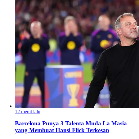
12 menit lalu
Barcelona Punya 3 Talenta Muda La Masia
yang Membuat Hansi Flick Terkesan