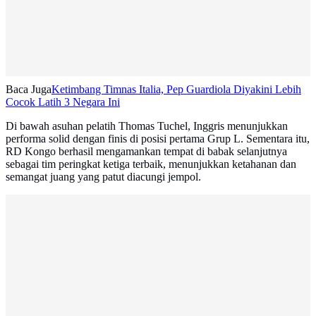
Baca Juga
Ketimbang Timnas Italia, Pep Guardiola Diyakini Lebih
Cocok Latih 3 Negara Ini
Di bawah asuhan pelatih Thomas Tuchel, Inggris menunjukkan
performa solid dengan finis di posisi pertama Grup L. Sementara itu,
RD Kongo berhasil mengamankan tempat di babak selanjutnya
sebagai tim peringkat ketiga terbaik, menunjukkan ketahanan dan
semangat juang yang patut diacungi jempol.