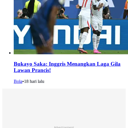
Bukayo Saka: Inggris Menangkan Laga Gila
Lawan Prancis!
Bola
•
18 hari lalu
Advertisement