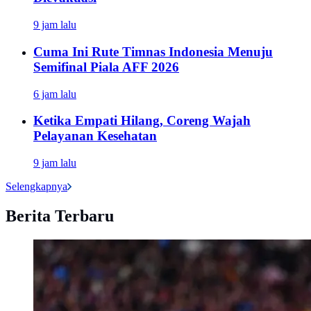
9 jam lalu
Cuma Ini Rute Timnas Indonesia Menuju
Semifinal Piala AFF 2026
6 jam lalu
Ketika Empati Hilang, Coreng Wajah
Pelayanan Kesehatan
9 jam lalu
Selengkapnya
Berita Terbaru