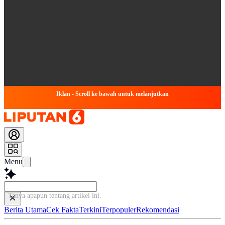
Iklan - Scroll ke bawah untuk melanjutkan
Menu
Tanya apapun tentang arti
Berita Utama
Cek Fakta
Terkini
Terpopuler
Rekomendasi