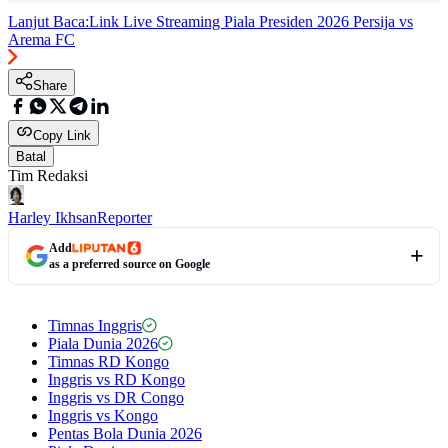
Lanjut Baca:
Link Live Streaming Piala Presiden 2026 Persija vs
Arema FC
Share
Copy Link
Batal
Tim Redaksi
Harley Ikhsan
Reporter
Add
as a preferred source on Google
Timnas Inggris
Piala Dunia 2026
Timnas RD Kongo
Inggris vs RD Kongo
Inggris vs DR Congo
Inggris vs Kongo
Pentas Bola Dunia 2026