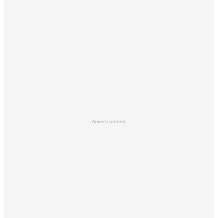
Advertisement