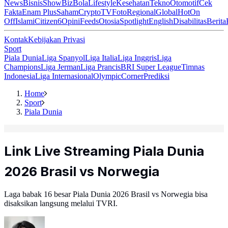
News
Bisnis
ShowBiz
Bola
Lifestyle
Kesehatan
Tekno
Otomotif
Cek
Fakta
Enam Plus
Saham
Crypto
TV
Foto
Regional
Global
Hot
On
Off
Islami
Citizen6
Opini
Feeds
Otosia
Spotlight
English
Disabilitas
Berita
Kontak
Kebijakan Privasi
Sport
Piala Dunia
Liga Spanyol
Liga Italia
Liga Inggris
Liga
Champions
Liga Jerman
Liga Prancis
BRI Super League
Timnas
Indonesia
Liga Internasional
Olympic
Corner
Prediksi
Home
Sport
Piala Dunia
Link Live Streaming Piala Dunia
2026 Brasil vs Norwegia
Laga babak 16 besar Piala Dunia 2026 Brasil vs Norwegia bisa
disaksikan langsung melalui TVRI.