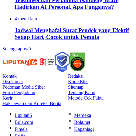
Telkomsel dan Pertamina Gandeng Braze
Hadirkan AI Personal, Apa Fungsinya?
4 menit lalu
Jadwal Menghafal Surat Pendek yang Efektif
Setiap Hari, Cocok untuk Pemula
Selengkapnya
Kontak
Redaksi
Disclaimer
Kode Etik
Pedoman Media Siber
Sitemap
Form Pengaduan
Tentang Kami
Karir
Metode Cek Fakta
Hak Jawab dan Koreksi Berita
Liputan6
Merdeka
Bola.com
Bola.net
Fimela
Kapanlagi