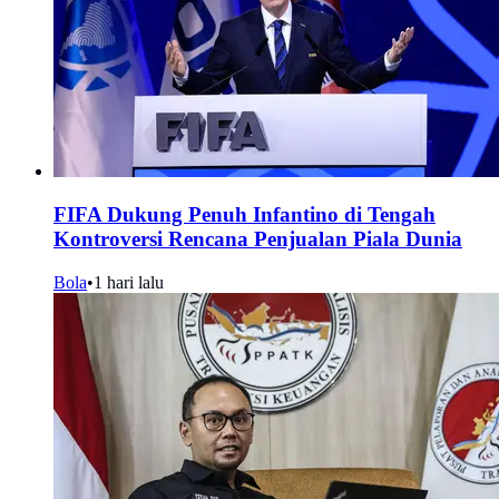
FIFA Dukung Penuh Infantino di Tengah
Kontroversi Rencana Penjualan Piala Dunia
Bola
•
1 hari lalu