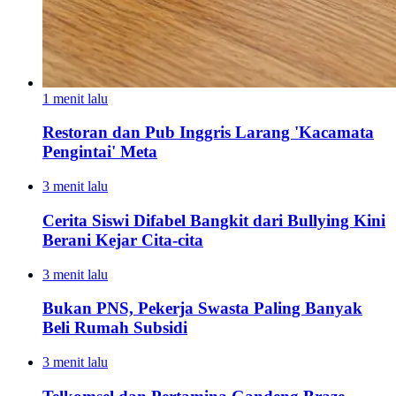
1 menit lalu
Restoran dan Pub Inggris Larang 'Kacamata
Pengintai' Meta
3 menit lalu
Cerita Siswi Difabel Bangkit dari Bullying Kini
Berani Kejar Cita-cita
3 menit lalu
Bukan PNS, Pekerja Swasta Paling Banyak
Beli Rumah Subsidi
3 menit lalu