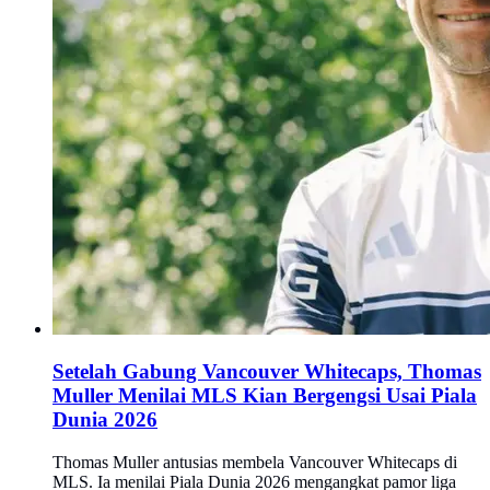
Setelah Gabung Vancouver Whitecaps, Thomas
Muller Menilai MLS Kian Bergengsi Usai Piala
Dunia 2026
Thomas Muller antusias membela Vancouver Whitecaps di
MLS. Ia menilai Piala Dunia 2026 mengangkat pamor liga