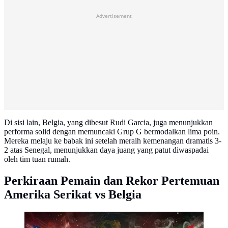
Advertisement
Di sisi lain, Belgia, yang dibesut Rudi Garcia, juga menunjukkan
performa solid dengan memuncaki Grup G bermodalkan lima poin.
Mereka melaju ke babak ini setelah meraih kemenangan dramatis 3-
2 atas Senegal, menunjukkan daya juang yang patut diwaspadai
oleh tim tuan rumah.
Perkiraan Pemain dan Rekor Pertemuan
Amerika Serikat vs Belgia
Ilustrasi Amerika Serikat vs Belgia di 16 besar Piala
Dunia 2026. (Bola.com/Foto by AI)