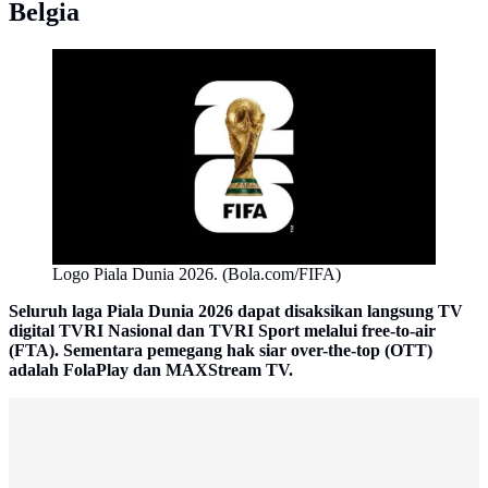
Belgia
Logo Piala Dunia 2026. (Bola.com/FIFA)
Seluruh laga Piala Dunia 2026 dapat disaksikan langsung TV
digital TVRI Nasional dan TVRI Sport melalui free-to-air
(FTA). Sementara pemegang hak siar over-the-top (OTT)
adalah FolaPlay dan MAXStream TV.