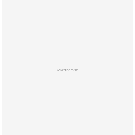
Advertisement