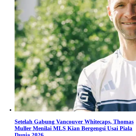
Setelah Gabung Vancouver Whitecaps, Thomas
Muller Menilai MLS Kian Bergengsi Usai Piala
Dunia 2026