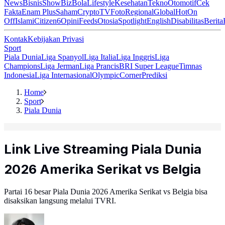
News
Bisnis
ShowBiz
Bola
Lifestyle
Kesehatan
Tekno
Otomotif
Cek
Fakta
Enam Plus
Saham
Crypto
TV
Foto
Regional
Global
Hot
On
Off
Islami
Citizen6
Opini
Feeds
Otosia
Spotlight
English
Disabilitas
Berita
Kontak
Kebijakan Privasi
Sport
Piala Dunia
Liga Spanyol
Liga Italia
Liga Inggris
Liga
Champions
Liga Jerman
Liga Prancis
BRI Super League
Timnas
Indonesia
Liga Internasional
Olympic
Corner
Prediksi
Home
Sport
Piala Dunia
Link Live Streaming Piala Dunia
2026 Amerika Serikat vs Belgia
Partai 16 besar Piala Dunia 2026 Amerika Serikat vs Belgia bisa
disaksikan langsung melalui TVRI.