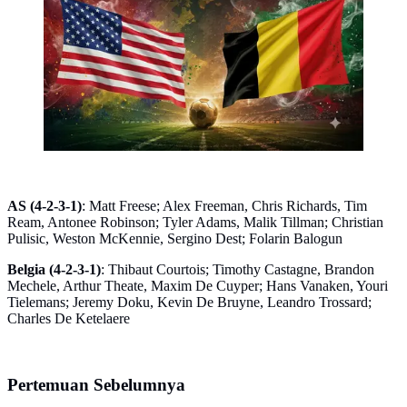
AS (4-2-3-1)
: Matt Freese; Alex Freeman, Chris Richards, Tim
Ream, Antonee Robinson; Tyler Adams, Malik Tillman; Christian
Pulisic, Weston McKennie, Sergino Dest; Folarin Balogun
Belgia (4-2-3-1)
: Thibaut Courtois; Timothy Castagne, Brandon
Mechele, Arthur Theate, Maxim De Cuyper; Hans Vanaken, Youri
Tielemans; Jeremy Doku, Kevin De Bruyne, Leandro Trossard;
Charles De Ketelaere
Pertemuan Sebelumnya