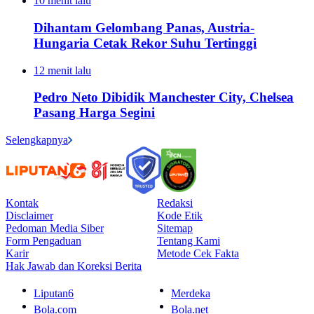
10 menit lalu
Dihantam Gelombang Panas, Austria-
Hungaria Cetak Rekor Suhu Tertinggi
12 menit lalu
Pedro Neto Dibidik Manchester City, Chelsea
Pasang Harga Segini
Selengkapnya
Kontak
Redaksi
Disclaimer
Kode Etik
Pedoman Media Siber
Sitemap
Form Pengaduan
Tentang Kami
Karir
Metode Cek Fakta
Hak Jawab dan Koreksi Berita
Liputan6
Merdeka
Bola.com
Bola.net