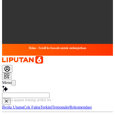
Iklan - Scroll ke bawah untuk melanjutkan
Menu
Tanya apapun tentang artikel
Berita Utama
Cek Fakta
Terkini
Terpopuler
Rekomendasi