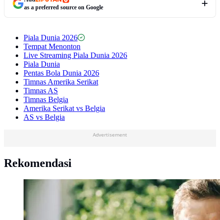
as a preferred source on Google
Piala Dunia 2026
Tempat Menonton
Live Streaming Piala Dunia 2026
Piala Dunia
Pentas Bola Dunia 2026
Timnas Amerika Serikat
Timnas AS
Timnas Belgia
Amerika Serikat vs Belgia
AS vs Belgia
Advertisement
Rekomendasi