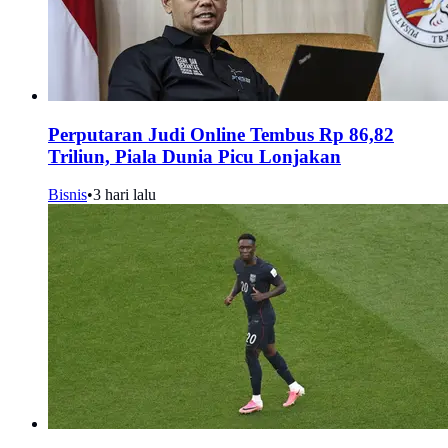
Perputaran Judi Online Tembus Rp 86,82
Triliun, Piala Dunia Picu Lonjakan
Bisnis
•
3 hari lalu