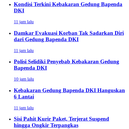
Kondisi Terkini Kebakaran Gedung Bapenda
DKI
11 jam lalu
Damkar Evakuasi Korban Tak Sadarkan Diri
dari Gedung Bapenda DKI
11 jam lalu
Polisi Selidiki Penyebab Kebakaran Gedung
Bapenda DKI
10 jam lalu
Kebakaran Gedung Bapenda DKI Hanguskan
6 Lantai
11 jam lalu
Sisi Pahit Kurir Paket, Terjerat Suspend
hingga Ongkir Terpangkas