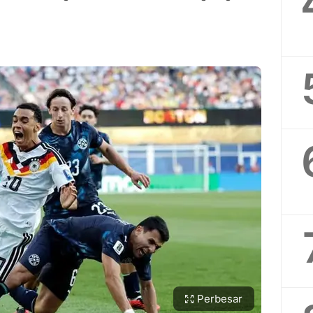
Perbesar