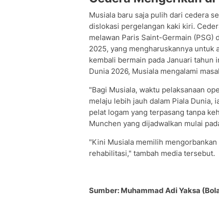
Musiala baru saja pulih dari cedera se
dislokasi pergelangan kaki kiri. Ced
melawan Paris Saint-Germain (PSG) d
2025, yang mengharuskannya untuk ab
kembali bermain pada Januari tahun 
Dunia 2026, Musiala mengalami masa
"Bagi Musiala, waktu pelaksanaan ope
melaju lebih jauh dalam Piala Dunia,
pelat logam yang terpasang tanpa ke
Munchen yang dijadwalkan mulai pada 2
"Kini Musiala memilih mengorbankan
rehabilitasi," tambah media tersebut.
Sumber: Muhammad Adi Yaksa (Bol