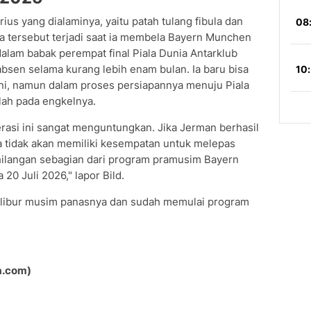
rius yang dialaminya, yaitu patah tulang fibula dan
era tersebut terjadi saat ia membela Bayern Munchen
alam babak perempat final Piala Dunia Antarklub
sen selama kurang lebih enam bulan. Ia baru bisa
ini, namun dalam proses persiapannya menuju Piala
lah pada engkelnya.
rasi ini sangat menguntungkan. Jika Jerman berhasil
 ia tidak akan memiliki kesempatan untuk melepas
hilangan sebagian dari program pramusim Bayern
0 Juli 2026," lapor Bild.
 libur musim panasnya dan sudah memulai program
a.com)