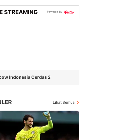
Inspiratif, Unik, Dan M
Hot
VE STREAMING
Powered by
Hot Liputan6.com Menya
Dan Terbaru
On Off
On Off Liputan6: Sinop
& Berita Bisnis Digital
Islami
Berita & Kajian Islami
Hikmah - Liputan6
Citizen6
cow Indonesia Cerdas 2
Berita Citizen6 - Medi
Liputan6.com
Opini
ULER
Lihat Semua
Opini Liputan6: Analis
Pandang Dan Perspekti
Feeds
Feeds Liputan6: Kumpul
Terbaru Harian
Otosia