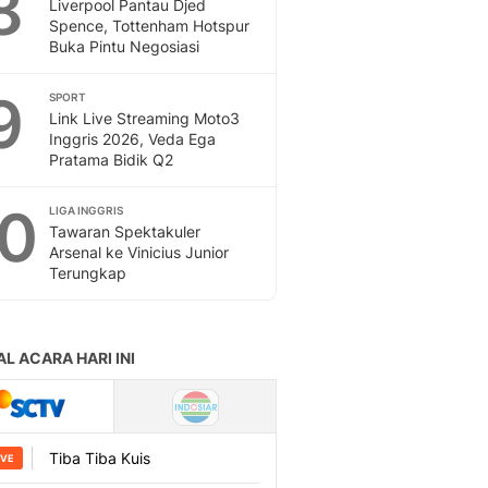
8
Liverpool Pantau Djed
Spence, Tottenham Hotspur
Buka Pintu Negosiasi
9
SPORT
Link Live Streaming Moto3
Inggris 2026, Veda Ega
Pratama Bidik Q2
10
LIGA INGGRIS
Tawaran Spektakuler
Arsenal ke Vinicius Junior
Terungkap