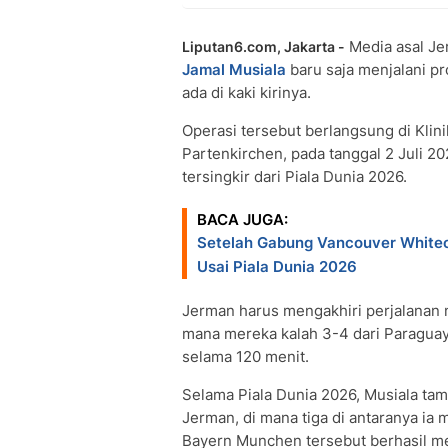
Media asal J
Liputan6.com, Jakarta -
Jamal Musiala
baru saja menjalani p
ada di kaki kirinya.
Operasi tersebut berlangsung di Klin
Partenkirchen, pada tanggal 2 Juli 2
tersingkir dari Piala Dunia 2026.
BACA JUGA:
Setelah Gabung Vancouver Whitec
Usai Piala Dunia 2026
Jerman harus mengakhiri perjalanan m
mana mereka kalah 3-4 dari Paraguay 
selama 120 menit.
Selama Piala Dunia 2026, Musiala tam
Jerman, di mana tiga di antaranya ia 
Bayern Munchen tersebut berhasil m