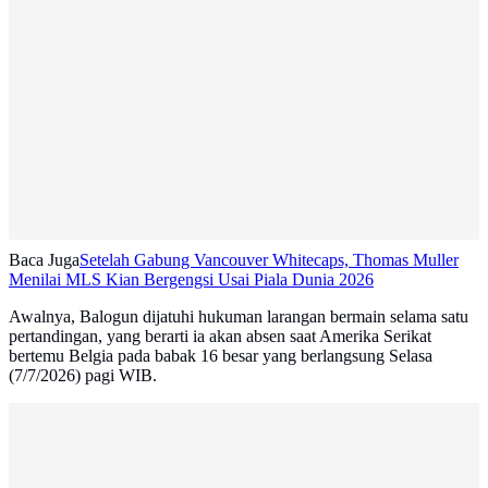
Baca Juga
Setelah Gabung Vancouver Whitecaps, Thomas Muller
Menilai MLS Kian Bergengsi Usai Piala Dunia 2026
Awalnya, Balogun dijatuhi hukuman larangan bermain selama satu
pertandingan, yang berarti ia akan absen saat Amerika Serikat
bertemu Belgia pada babak 16 besar yang berlangsung Selasa
(7/7/2026) pagi WIB.