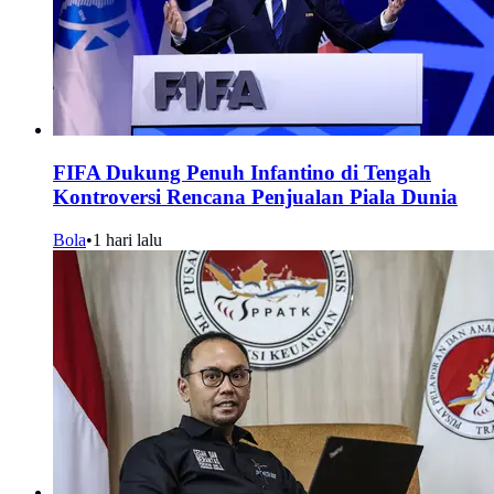
FIFA Dukung Penuh Infantino di Tengah
Kontroversi Rencana Penjualan Piala Dunia
Bola
•
1 hari lalu