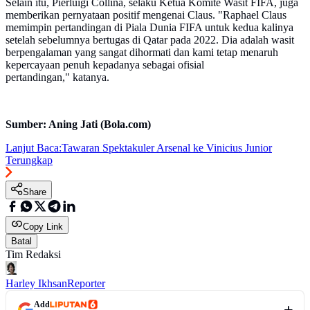
Selain itu, Pierluigi Collina, selaku Ketua Komite Wasit FIFA, juga
memberikan pernyataan positif mengenai Claus. "Raphael Claus
memimpin pertandingan di Piala Dunia FIFA untuk kedua kalinya
setelah sebelumnya bertugas di Qatar pada 2022. Dia adalah wasit
berpengalaman yang sangat dihormati dan kami tetap menaruh
kepercayaan penuh kepadanya sebagai ofisial
pertandingan," katanya.
Sumber: Aning Jati (Bola.com)
Lanjut Baca:
Tawaran Spektakuler Arsenal ke Vinicius Junior
Terungkap
Share
Copy Link
Batal
Tim Redaksi
Harley Ikhsan
Reporter
Add