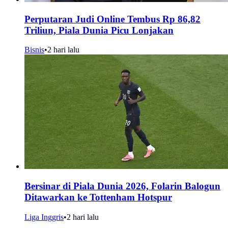
Perputaran Judi Online Tembus Rp 86,82
Triliun, Piala Dunia Picu Lonjakan
Bisnis
•
2 hari lalu
Bersinar di Piala Dunia 2026, Folarin Balogun
Ditawarkan ke Tottenham Hotspur
Liga Inggris
•
2 hari lalu