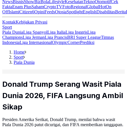
News
Bisnis
ShowBiz
Bola
Lifestyle
Kesehatan
Tekno
Otomotif
Cek
Fakta
Enam Plus
Saham
Crypto
TV
Foto
Regional
Global
Hot
On
Off
Islami
Citizen6
Opini
Feeds
Otosia
Spotlight
English
Disabilitas
Berita
Kontak
Kebijakan Privasi
Sport
Piala Dunia
Liga Spanyol
Liga Italia
Liga Inggris
Liga
Champions
Liga Jerman
Liga Prancis
BRI Super League
Timnas
Indonesia
Liga Internasional
Olympic
Corner
Prediksi
Home
Sport
Piala Dunia
Donald Trump Serang Wasit Piala
Dunia 2026, FIFA Langsung Ambil
Sikap
Presiden Amerika Serikat, Donald Trump, menilai bahwa wasit
Piala Dunia 2026 patut dicurigai, dan FIFA memberikan tanggapan.