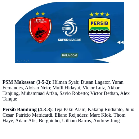
PSM Makassar Vs Persib Bandung pada pekan ke 33
BRI Super League. (Bola.com/Wiwig Prayugi)
PSM Makassar (3-5-2)
: Hilman Syah; Dusan Lagator, Yuran
Fernandes, Aloisio Neto; Mufli Hidayat, Victor Luiz, Akbar
Tanjung, Muhammad Arfan, Savio Roberto; Victor Dethan, Alex
Tanque
Persib Bandung (4-3-3)
: Teja Paku Alam; Kakang Rudianto, Julio
Cesar, Patricio Matricardi, Eliano Reijnders; Marc Klok, Thom
Haye, Adam Alis; Berguinho, Uilliam Barros, Andrew Jung