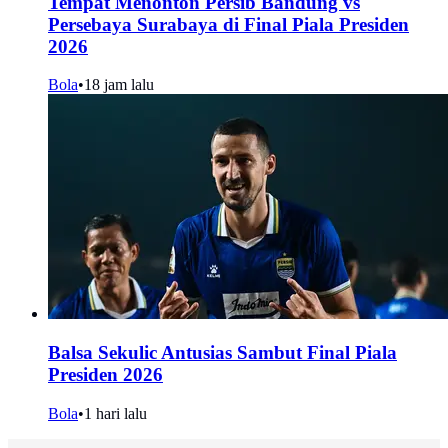
Tempat Menonton Persib Bandung vs
Persebaya Surabaya di Final Piala Presiden
2026
Bola
•
18 jam lalu
Balsa Sekulic Antusias Sambut Final Piala
Presiden 2026
Bola
•
1 hari lalu