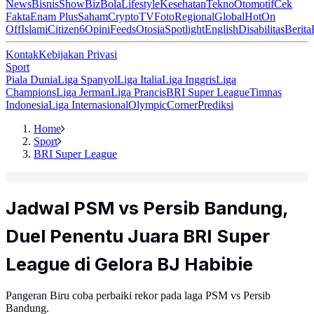
News
Bisnis
ShowBiz
Bola
Lifestyle
Kesehatan
Tekno
Otomotif
Cek
Fakta
Enam Plus
Saham
Crypto
TV
Foto
Regional
Global
Hot
On
Off
Islami
Citizen6
Opini
Feeds
Otosia
Spotlight
English
Disabilitas
Berita
Kontak
Kebijakan Privasi
Sport
Piala Dunia
Liga Spanyol
Liga Italia
Liga Inggris
Liga
Champions
Liga Jerman
Liga Prancis
BRI Super League
Timnas
Indonesia
Liga Internasional
Olympic
Corner
Prediksi
Home
Sport
BRI Super League
Jadwal PSM vs Persib Bandung,
Duel Penentu Juara BRI Super
League di Gelora BJ Habibie
Pangeran Biru coba perbaiki rekor pada laga PSM vs Persib
Bandung.