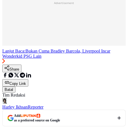
Advertisement
Lanjut Baca:
Bukan Cuma Bradley Barcola, Liverpool Incar
Wonderkid PSG Lain
Share
Copy Link
Batal
Tim Redaksi
Harley Ikhsan
Reporter
Add
as a preferred source on Google