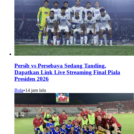
Persib vs Persebaya Sedang Tanding,
Dapatkan Link Live Streaming Final Piala
Presiden 2026
Bola
•
14 jam lalu