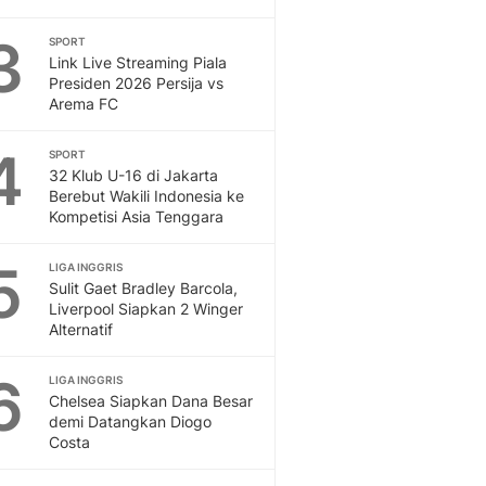
Otosia
3
SPORT
Spotlight
Link Live Streaming Piala
Berita Terkini, Kabar Te
Presiden 2026 Persija vs
Dan Dunia - Liputan6.
Arema FC
English
Exploring Knowledge, T
4
SPORT
En.Liputan6.com
32 Klub U-16 di Jakarta
Berebut Wakili Indonesia ke
Disabilitas
Kompetisi Asia Tenggara
Disabilitas Berita Terkini
Harian, Berita Terbaru,
5
LIGA INGGRIS
Berita
Sulit Gaet Bradley Barcola,
Berita Hari Ini Politik,
Liverpool Siapkan 2 Winger
Health
Alternatif
Kabar Berita Terbaru D
Diet, Herbal Terbaik
6
LIGA INGGRIS
Sport
Chelsea Siapkan Dana Besar
demi Datangkan Diogo
Berita Bola Terkini, Ja
Costa
Klasemen, Hasil Liga