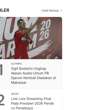
Inspiratif, Unik, Dan M
Hot
ULER
Lihat Semua
Hot Liputan6.com Menya
Dan Terbaru
On Off
On Off Liputan6: Sinop
& Berita Bisnis Digital
Islami
Berita & Kajian Islami
Hikmah - Liputan6
Citizen6
1
OLYMPIC
Berita Citizen6 - Medi
Sigit Budiarto Ungkap
Liputan6.com
Alasan Audisi Umum PB
Opini
Djarum Kembali Diadakan di
Opini Liputan6: Analis
Makassar
Pandang Dan Perspekti
Feeds
2
SPORT
Feeds Liputan6: Kumpul
Link Live Streaming Final
Piala Presiden 2026 Persib
Terbaru Harian
vs Persebaya
Otosia