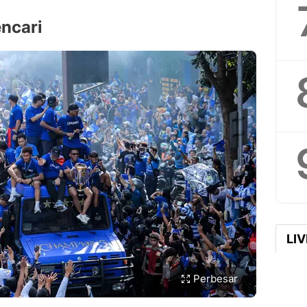
ncari
LI
Perbesar