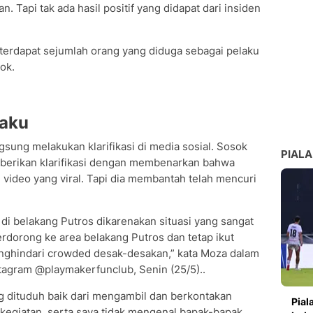
. Tapi tak ada hasil positif yang didapat dari insiden
, terdapat sejumlah orang yang diduga sebagai pelaku
ok.
laku
gsung melakukan klarifikasi di media sosial. Sosok
PIALA
berikan klarifikasi dengan membenarkan bahwa
i video yang viral. Tapi dia membantah telah mencuri
di belakang Putros dikarenakan situasi yang sangat
rdorong ke area belakang Putros dan tetap ikut
menghindari crowded desak-desakan,” kata Moza dalam
stagram @playmakerfunclub, Senin (25/5)..
g dituduh baik dari mengambil dan berkontakan
Pial
kegiatan, serta saya tidak mengenal bapak-bapak