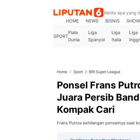
HOME
NEWS
BISNIS
SHOW
Piala
Liga
Liga
Liga
SPORT
Dunia
Spanyol
Italia
Inggr
Home
Sport
BRI Super League
Ponsel Frans Putr
Juara Persib Ban
Kompak Cari
Frans Putros kehilangan ponselnya saat ko