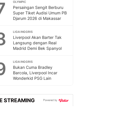
7
OLYMPIC
Persaingan Sengit Berburu
Super Tiket Audisi Umum PB
Djarum 2026 di Makassar
8
LIGA INGGRIS
Liverpool Akan Barter Tak
Langsung dengan Real
Madrid Demi Bek Spanyol
9
LIGA INGGRIS
Bukan Cuma Bradley
Barcola, Liverpool Incar
Wonderkid PSG Lain
VE STREAMING
Powered by