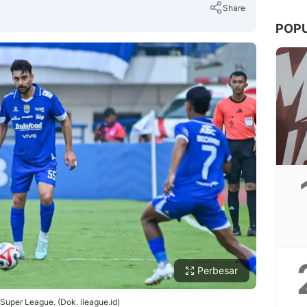
Share
POP
Copy Link
Perbesar
 Super League. (Dok. ileague.id)