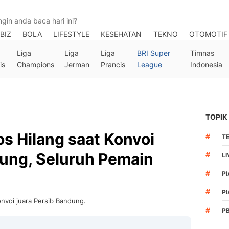
BIZ
BOLA
LIFESTYLE
KESEHATAN
TEKNO
OTOMOTIF
Liga
Liga
Liga
BRI Super
Timnas
is
Champions
Jerman
Prancis
League
Indonesia
TOPIK
os Hilang saat Konvoi
#
T
dung, Seluruh Pemain
#
LI
#
PI
#
PI
nvoi juara Persib Bandung.
#
P