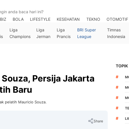
BIZ
BOLA
LIFESTYLE
KESEHATAN
TEKNO
OTOMOTIF
Liga
Liga
Liga
BRI Super
Timnas
is
Champions
Jerman
Prancis
League
Indonesia
TOPIK
 Souza, Persija Jakarta
#
M
tih Baru
#
M
#
M
ak pelatih Mauricio Souza.
#
T
#
LI
Share