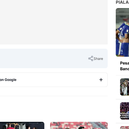
PIALA
Share
Pesa
Band
 on Google
Copy Link