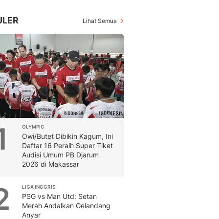
Inspiratif, Unik, Dan M
Hot
ULER
Lihat Semua
Hot Liputan6.com Menya
Dan Terbaru
On Off
On Off Liputan6: Sinop
& Berita Bisnis Digital
Islami
Berita & Kajian Islami
Hikmah - Liputan6
Citizen6
1
OLYMPIC
Berita Citizen6 - Medi
Owi/Butet Dibikin Kagum, Ini
Liputan6.com
Daftar 16 Peraih Super Tiket
Opini
Audisi Umum PB Djarum
Opini Liputan6: Analis
2026 di Makassar
Pandang Dan Perspekti
Feeds
2
LIGA INGGRIS
Feeds Liputan6: Kumpul
PSG vs Man Utd: Setan
Merah Andalkan Gelandang
Terbaru Harian
Anyar
Otosia