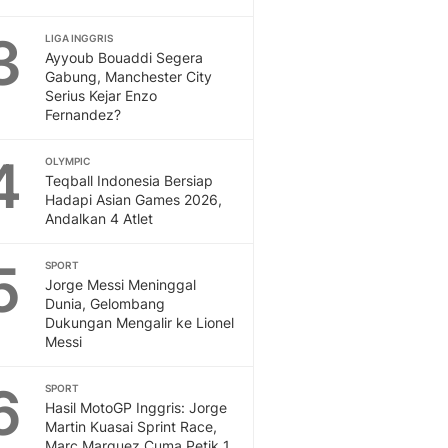
Otosia
3
LIGA INGGRIS
Spotlight
Ayyoub Bouaddi Segera
Berita Terkini, Kabar Te
Gabung, Manchester City
Dan Dunia - Liputan6.
Serius Kejar Enzo
English
Fernandez?
Exploring Knowledge, T
4
En.Liputan6.com
OLYMPIC
Teqball Indonesia Bersiap
Disabilitas
Hadapi Asian Games 2026,
Disabilitas Berita Terkini
Andalkan 4 Atlet
Harian, Berita Terbaru,
Berita
5
SPORT
Berita Hari Ini Politik,
Jorge Messi Meninggal
Health
Dunia, Gelombang
Kabar Berita Terbaru D
Dukungan Mengalir ke Lionel
Messi
Diet, Herbal Terbaik
Sport
6
Berita Bola Terkini, Ja
SPORT
Hasil MotoGP Inggris: Jorge
Klasemen, Hasil Liga
Martin Kuasai Sprint Race,
Marc Marquez Cuma Petik 1