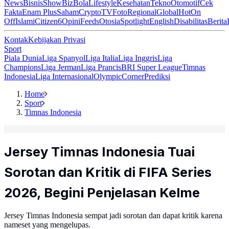
News
Bisnis
ShowBiz
Bola
Lifestyle
Kesehatan
Tekno
Otomotif
Cek
Fakta
Enam Plus
Saham
Crypto
TV
Foto
Regional
Global
Hot
On
Off
Islami
Citizen6
Opini
Feeds
Otosia
Spotlight
English
Disabilitas
Berita
Kontak
Kebijakan Privasi
Sport
Piala Dunia
Liga Spanyol
Liga Italia
Liga Inggris
Liga
Champions
Liga Jerman
Liga Prancis
BRI Super League
Timnas
Indonesia
Liga Internasional
Olympic
Corner
Prediksi
Home
Sport
Timnas Indonesia
Jersey Timnas Indonesia Tuai
Sorotan dan Kritik di FIFA Series
2026, Begini Penjelasan Kelme
Jersey Timnas Indonesia sempat jadi sorotan dan dapat kritik karena
nameset yang mengelupas.