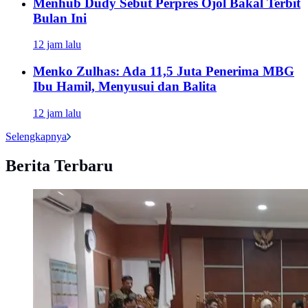
Menhub Dudy Sebut Perpres Ojol Bakal Terbit
Bulan Ini
12 jam lalu
Menko Zulhas: Ada 11,5 Juta Penerima MBG
Ibu Hamil, Menyusui dan Balita
12 jam lalu
Selengkapnya
Berita Terbaru