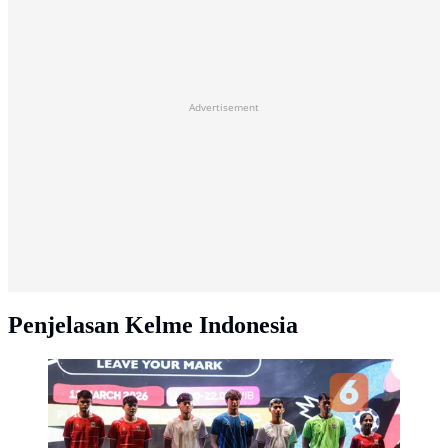
Advertisement
Penjelasan Kelme Indonesia
Sejumlah pemain Timnas sepak bola dan Timnas futsal
Indonesia berpose dengan mengenakan jersey terbaru
pabrikan aparel Kelme dalam acara Leave Your Mark
Fest 2026 di Plaza Utara Stadion Utama Gelora Bung
Karno, SUGBK, Senayan, Jakarta, Kamis