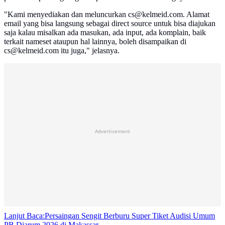
"Kami menyediakan dan meluncurkan cs@kelmeid.com. Alamat
email yang bisa langsung sebagai direct source untuk bisa diajukan
saja kalau misalkan ada masukan, ada input, ada komplain, baik
terkait nameset ataupun hal lainnya, boleh disampaikan di
cs@kelmeid.com itu juga," jelasnya.
Advertisement
Lanjut Baca:
Persaingan Sengit Berburu Super Tiket Audisi Umum
PB Djarum 2026 di Makassar