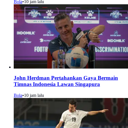
Bola
•
10 jam lalu
John Herdman Pertahankan Gaya Bermain
Timnas Indonesia Lawan Singapura
Bola
•
10 jam lalu