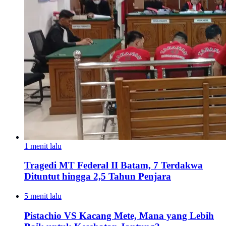
1 menit lalu
Tragedi MT Federal II Batam, 7 Terdakwa
Dituntut hingga 2,5 Tahun Penjara
5 menit lalu
Pistachio VS Kacang Mete, Mana yang Lebih