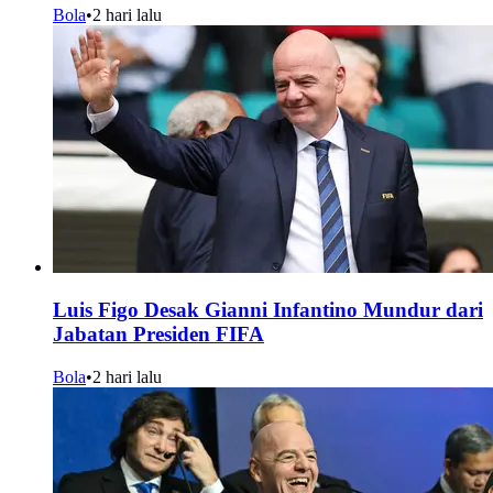
Bola
•
2 hari lalu
Luis Figo Desak Gianni Infantino Mundur dari
Jabatan Presiden FIFA
Bola
•
2 hari lalu