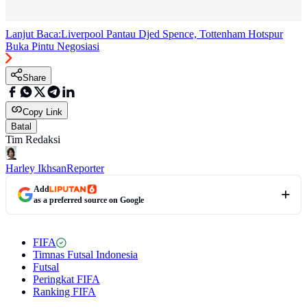
Lanjut Baca:
Liverpool Pantau Djed Spence, Tottenham Hotspur
Buka Pintu Negosiasi
Share
Copy Link
Batal
Tim Redaksi
Harley Ikhsan
Reporter
Add
as a preferred source on Google
FIFA
Timnas Futsal Indonesia
Futsal
Peringkat FIFA
Ranking FIFA