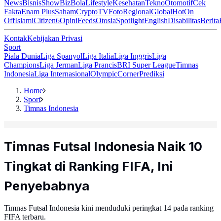
News
Bisnis
ShowBiz
Bola
Lifestyle
Kesehatan
Tekno
Otomotif
Cek
Fakta
Enam Plus
Saham
Crypto
TV
Foto
Regional
Global
Hot
On
Off
Islami
Citizen6
Opini
Feeds
Otosia
Spotlight
English
Disabilitas
Berita
Kontak
Kebijakan Privasi
Sport
Piala Dunia
Liga Spanyol
Liga Italia
Liga Inggris
Liga
Champions
Liga Jerman
Liga Prancis
BRI Super League
Timnas
Indonesia
Liga Internasional
Olympic
Corner
Prediksi
Home
Sport
Timnas Indonesia
Timnas Futsal Indonesia Naik 10
Tingkat di Ranking FIFA, Ini
Penyebabnya
Timnas Futsal Indonesia kini menduduki peringkat 14 pada ranking
FIFA terbaru.