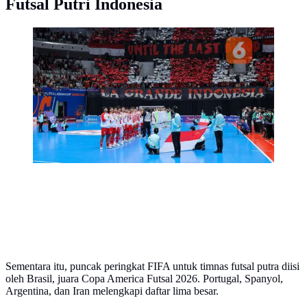
Futsal Putri Indonesia
Para pemain Timnas Futsal Indonesia menyanyikan
lagu kebangsaan Indonesia dengan latar belakang
koreografi dari Suporter La Grande Indonesia dalam
laga final Piala Asia Futsal 2026 melawan Iran dalam
laga yang berlangsung di Indonesia Arena, Senayan,
Jakarta, Sabtu (07/02/2026). (Bola.com/Bagaskara
Lazuardi)
Sementara itu, puncak peringkat FIFA untuk timnas futsal putra diisi
oleh Brasil, juara Copa America Futsal 2026. Portugal, Spanyol,
Argentina, dan Iran melengkapi daftar lima besar.