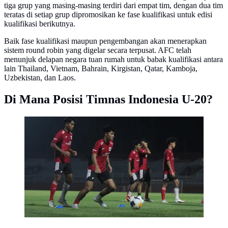
tiga grup yang masing-masing terdiri dari empat tim, dengan dua tim
teratas di setiap grup dipromosikan ke fase kualifikasi untuk edisi
kualifikasi berikutnya.
Baik fase kualifikasi maupun pengembangan akan menerapkan
sistem round robin yang digelar secara terpusat. AFC telah
menunjuk delapan negara tuan rumah untuk babak kualifikasi antara
lain Thailand, Vietnam, Bahrain, Kirgistan, Qatar, Kamboja,
Uzbekistan, dan Laos.
Di Mana Posisi Timnas Indonesia U-20?
Pemusatan latihan (TC) Timnas Indonesia U-20 untuk
Kualifikasi Piala Asia U-20 digelar di Stadion Gelora
10 November, Surabaya. (Bola.com/Wahyu Pratama)