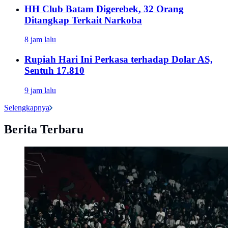
HH Club Batam Digerebek, 32 Orang
Ditangkap Terkait Narkoba
8 jam lalu
Rupiah Hari Ini Perkasa terhadap Dolar AS,
Sentuh 17.810
9 jam lalu
Selengkapnya
Berita Terbaru