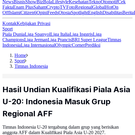
News
Bisnis
ShowBiz
Bola
Lifestyle
Kesehatan
Tekno
Otomotif
Cek
Fakta
Enam Plus
Saham
Crypto
TV
Foto
Regional
Global
Hot
On
Off
Islami
Citizen6
Opini
Feeds
Otosia
Spotlight
English
Disabilitas
Berita
Kontak
Kebijakan Privasi
Sport
Piala Dunia
Liga Spanyol
Liga Italia
Liga Inggris
Liga
Champions
Liga Jerman
Liga Prancis
BRI Super League
Timnas
Indonesia
Liga Internasional
Olympic
Corner
Prediksi
Home
Sport
Timnas Indonesia
Hasil Undian Kualifikasi Piala Asia
U-20: Indonesia Masuk Grup
Regional AFF
Timnas Indonesia U-20 tergabung dalam grup yang berisikan
anggota AFF dalam Kualifikasi Piala Asia U-20 2027.