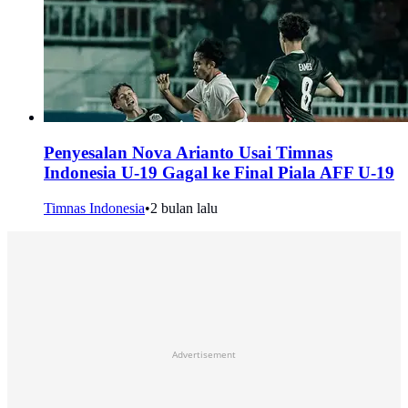
Penyesalan Nova Arianto Usai Timnas
Indonesia U-19 Gagal ke Final Piala AFF U-19
Timnas Indonesia
•
2 bulan lalu
Advertisement