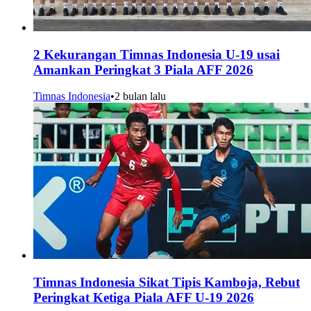
2 Kekurangan Timnas Indonesia U-19 usai
Amankan Peringkat 3 Piala AFF 2026
Timnas Indonesia
•
2 bulan lalu
Timnas Indonesia Sikat Tipis Kamboja, Rebut
Peringkat Ketiga Piala AFF U-19 2026