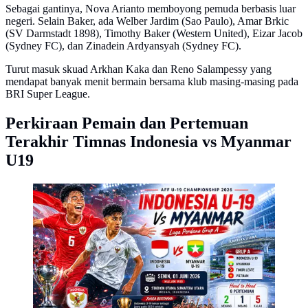
Sebagai gantinya, Nova Arianto memboyong pemuda berbasis luar
negeri. Selain Baker, ada Welber Jardim (Sao Paulo), Amar Brkic
(SV Darmstadt 1898), Timothy Baker (Western United), Eizar Jacob
(Sydney FC), dan Zinadein Ardyansyah (Sydney FC).
Turut masuk skuad Arkhan Kaka dan Reno Salampessy yang
mendapat banyak menit bermain bersama klub masing-masing pada
BRI Super League.
Perkiraan Pemain dan Pertemuan
Terakhir Timnas Indonesia vs Myanmar
U19
Cover prediksi Timnas Indonesia U-19 versus
Myanmar U-19 di Piala AFF U-19 2026. (Bola.com/AI
Generated)