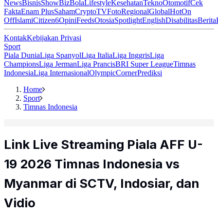
News
Bisnis
ShowBiz
Bola
Lifestyle
Kesehatan
Tekno
Otomotif
Cek
Fakta
Enam Plus
Saham
Crypto
TV
Foto
Regional
Global
Hot
On
Off
Islami
Citizen6
Opini
Feeds
Otosia
Spotlight
English
Disabilitas
Berita
Kontak
Kebijakan Privasi
Sport
Piala Dunia
Liga Spanyol
Liga Italia
Liga Inggris
Liga
Champions
Liga Jerman
Liga Prancis
BRI Super League
Timnas
Indonesia
Liga Internasional
Olympic
Corner
Prediksi
Home
Sport
Timnas Indonesia
Link Live Streaming Piala AFF U-
19 2026 Timnas Indonesia vs
Myanmar di SCTV, Indosiar, dan
Vidio