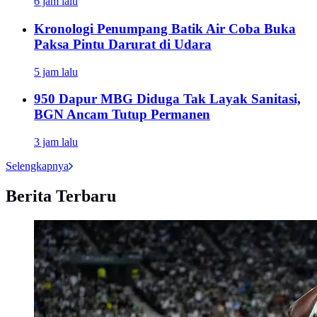
6 jam lalu
Kronologi Penumpang Batik Air Coba Buka
Paksa Pintu Darurat di Udara
5 jam lalu
950 Dapur MBG Diduga Tak Layak Sanitasi,
BGN Ancam Tutup Permanen
3 jam lalu
Selengkapnya
Berita Terbaru