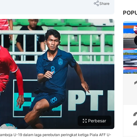
Share
POP
Copy Link
Perbesar
amboja U-19 dalam laga perebutan peringkat ketiga Piala AFF U-