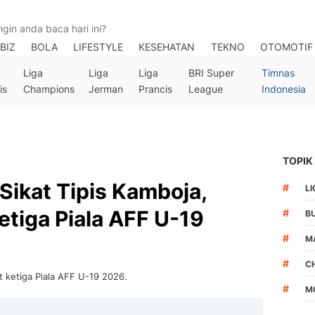
BIZ
BOLA
LIFESTYLE
KESEHATAN
TEKNO
OTOMOTIF
Liga
Liga
Liga
BRI Super
Timnas
is
Champions
Jerman
Prancis
League
Indonesia
TOPIK
Sikat Tipis Kamboja,
#
LI
etiga Piala AFF U-19
#
B
#
M
#
C
 ketiga Piala AFF U-19 2026.
#
M