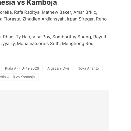
esia vs Kamboja
orella, Rafa Raditya, Mathew Baker, Amar Brkic,
a Florasta, Zinadien Ardiansyah, Irpan Siregar, Reno
 Phan, Ty Han, Visa Poy, Somborithy Soeng, Rayuth
 Kryya Ly, Mohamatsories Seth; Menghong Sou
Piala AFF U-19 2026
Algazani Dwi
Nova Arianto
esia U-19 vs Kamboja