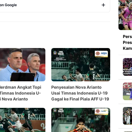
 on Google
Copy Link
Pers
Pres
Kami
Herdman Angkat Topi
Penyesalan Nova Arianto
Timnas Indonesia U-
Usai Timnas Indonesia U-19
ji Nova Arianto
Gagal ke Final Piala AFF U-19