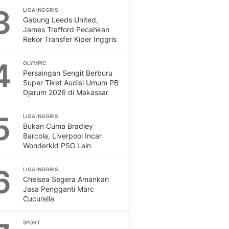
3
LIGA INGGRIS
Otosia
Gabung Leeds United,
Spotlight
James Trafford Pecahkan
Berita Terkini, Kabar Te
Rekor Transfer Kiper Inggris
Dan Dunia - Liputan6.
English
4
OLYMPIC
Exploring Knowledge, T
Persaingan Sengit Berburu
En.Liputan6.com
Super Tiket Audisi Umum PB
Djarum 2026 di Makassar
Disabilitas
Disabilitas Berita Terkini
5
Harian, Berita Terbaru,
LIGA INGGRIS
Bukan Cuma Bradley
Berita
Barcola, Liverpool Incar
Berita Hari Ini Politik,
Wonderkid PSG Lain
Health
Kabar Berita Terbaru D
6
LIGA INGGRIS
Diet, Herbal Terbaik
Chelsea Segera Amankan
Sport
Jasa Pengganti Marc
Cucurella
Berita Bola Terkini, Ja
Klasemen, Hasil Liga
SPORT