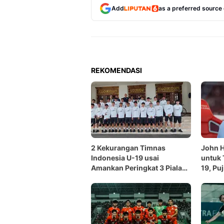
Add
as a preferred source
REKOMENDASI
2 Kekurangan Timnas
John 
Indonesia U-19 usai
untuk 
Amankan Peringkat 3 Piala
19, Pu
AFF 2026