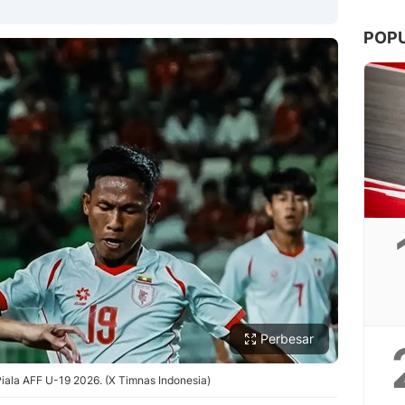
POP
Copy Link
Perbesar
 Piala AFF U-19 2026. (X Timnas Indonesia)