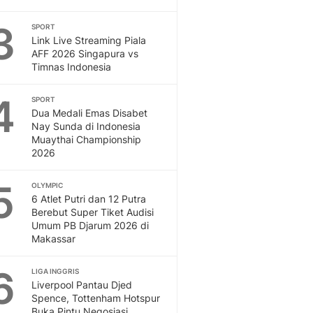
Otosia
3
SPORT
Spotlight
Link Live Streaming Piala
Berita Terkini, Kabar Te
AFF 2026 Singapura vs
Dan Dunia - Liputan6.
Timnas Indonesia
English
Exploring Knowledge, T
4
SPORT
En.Liputan6.com
Dua Medali Emas Disabet
Nay Sunda di Indonesia
Disabilitas
Muaythai Championship
Disabilitas Berita Terkini
2026
Harian, Berita Terbaru,
Berita
5
OLYMPIC
Berita Hari Ini Politik,
6 Atlet Putri dan 12 Putra
Health
Berebut Super Tiket Audisi
Kabar Berita Terbaru D
Umum PB Djarum 2026 di
Makassar
Diet, Herbal Terbaik
Sport
6
Berita Bola Terkini, Ja
LIGA INGGRIS
Liverpool Pantau Djed
Klasemen, Hasil Liga
Spence, Tottenham Hotspur
Buka Pintu Negosiasi