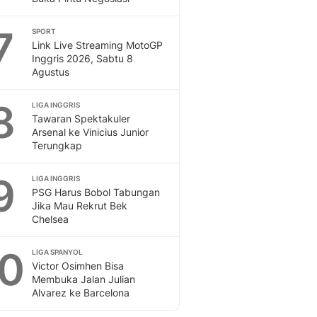
7
SPORT
Link Live Streaming MotoGP
Inggris 2026, Sabtu 8
Agustus
8
LIGA INGGRIS
Tawaran Spektakuler
Arsenal ke Vinicius Junior
Terungkap
9
LIGA INGGRIS
PSG Harus Bobol Tabungan
Jika Mau Rekrut Bek
Chelsea
10
LIGA SPANYOL
Victor Osimhen Bisa
Membuka Jalan Julian
Alvarez ke Barcelona