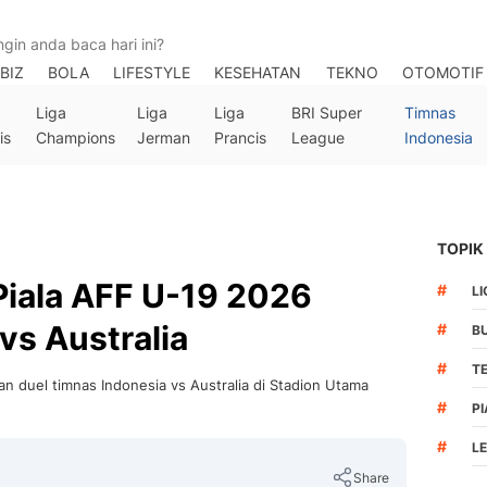
BIZ
BOLA
LIFESTYLE
KESEHATAN
TEKNO
OTOMOTIF
Liga
Liga
Liga
BRI Super
Timnas
is
Champions
Jerman
Prancis
League
Indonesia
TOPIK
Piala AFF U-19 2026
#
LI
vs Australia
#
B
#
T
n duel timnas Indonesia vs Australia di Stadion Utama
#
PI
#
L
Share