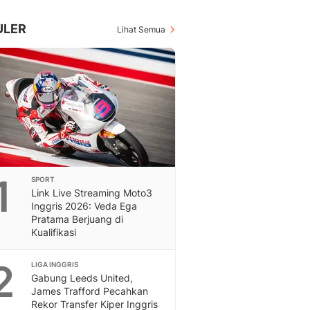
Inspiratif, Unik, Dan M
Hot
ULER
Lihat Semua
Hot Liputan6.com Menya
Dan Terbaru
On Off
On Off Liputan6: Sinop
& Berita Bisnis Digital
Islami
Berita & Kajian Islami
Hikmah - Liputan6
Citizen6
1
SPORT
Berita Citizen6 - Medi
Link Live Streaming Moto3
Liputan6.com
Inggris 2026: Veda Ega
Opini
Pratama Berjuang di
Opini Liputan6: Analis
Kualifikasi
Pandang Dan Perspekti
Feeds
2
LIGA INGGRIS
Feeds Liputan6: Kumpul
Gabung Leeds United,
James Trafford Pecahkan
Terbaru Harian
Rekor Transfer Kiper Inggris
Otosia