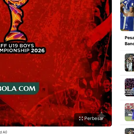
Pesa
Band
Perbesar
d AI)