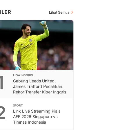
Inspiratif, Unik, Dan M
Hot
ULER
Lihat Semua
Hot Liputan6.com Menya
Dan Terbaru
On Off
On Off Liputan6: Sinop
& Berita Bisnis Digital
Islami
Berita & Kajian Islami
Hikmah - Liputan6
Citizen6
1
LIGA INGGRIS
Berita Citizen6 - Medi
Gabung Leeds United,
Liputan6.com
James Trafford Pecahkan
Opini
Rekor Transfer Kiper Inggris
Opini Liputan6: Analis
Pandang Dan Perspekti
2
SPORT
Feeds
Link Live Streaming Piala
Feeds Liputan6: Kumpul
AFF 2026 Singapura vs
Timnas Indonesia
Terbaru Harian
Otosia