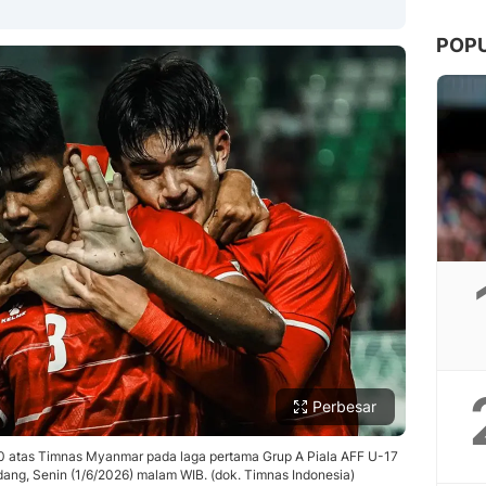
POP
Copy Link
Perbesar
 atas Timnas Myanmar pada laga pertama Grup A Piala AFF U-17
dang, Senin (1/6/2026) malam WIB. (dok. Timnas Indonesia)