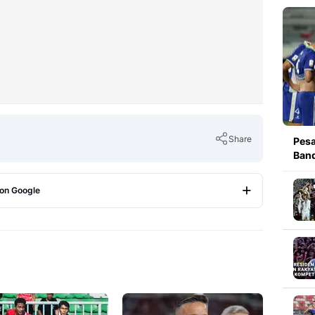
Share
Pesa
Band
 on Google
Copy Link