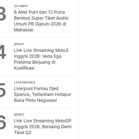
3
OLYMPIC
Otosia
6 Atlet Putri dan 12 Putra
Spotlight
Berebut Super Tiket Audisi
Berita Terkini, Kabar Te
Umum PB Djarum 2026 di
Dan Dunia - Liputan6.
Makassar
English
Exploring Knowledge, T
4
SPORT
En.Liputan6.com
Link Live Streaming Moto3
Inggris 2026: Veda Ega
Disabilitas
Pratama Berjuang di
Disabilitas Berita Terkini
Kualifikasi
Harian, Berita Terbaru,
Berita
5
LIGA INGGRIS
Berita Hari Ini Politik,
Liverpool Pantau Djed
Health
Spence, Tottenham Hotspur
Kabar Berita Terbaru D
Buka Pintu Negosiasi
Diet, Herbal Terbaik
6
Sport
SPORT
Link Live Streaming MotoGP
Berita Bola Terkini, Ja
Inggris 2026, Bersaing Demi
Klasemen, Hasil Liga
Tiket Q2