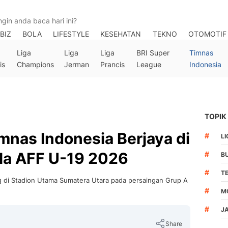
BIZ
BOLA
LIFESTYLE
KESEHATAN
TEKNO
OTOMOTIF
Liga
Liga
Liga
BRI Super
Timnas
is
Champions
Jerman
Prancis
League
Indonesia
TOPIK
mnas Indonesia Berjaya di
#
LI
la AFF U-19 2026
#
B
#
T
 di Stadion Utama Sumatera Utara pada persaingan Grup A
#
M
#
J
Share