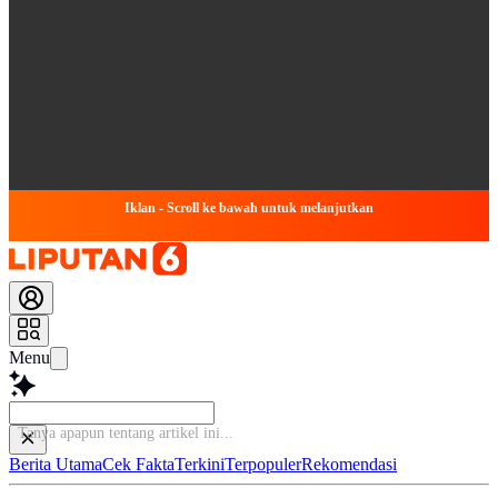
Iklan - Scroll ke bawah untuk melanjutkan
Menu
Tanya apapun tentan
Berita Utama
Cek Fakta
Terkini
Terpopuler
Rekomendasi