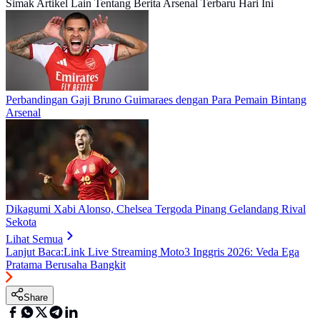
Simak Artikel Lain Tentang Berita Arsenal Terbaru Hari Ini
Perbandingan Gaji Bruno Guimaraes dengan Para Pemain Bintang
Arsenal
Dikagumi Xabi Alonso, Chelsea Tergoda Pinang Gelandang Rival
Sekota
Lihat Semua
Lanjut Baca:
Link Live Streaming Moto3 Inggris 2026: Veda Ega
Pratama Berusaha Bangkit
Share