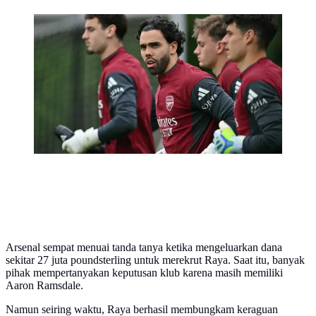
Kiper Arsenal asal Spanyol, David Raya (tengah) tiba
untuk mengikuti sesi latihan tim di London Colney,
utara London, pada Senin 4 Mei 2026. Arsenal dan
Atletico Madrid akan menjalani laga hidup-mati pada
leg kedua semifinal Liga Champions 2025/2026. (Glyn
KIRK/AFP)
Arsenal sempat menuai tanda tanya ketika mengeluarkan dana
sekitar 27 juta poundsterling untuk merekrut Raya. Saat itu, banyak
pihak mempertanyakan keputusan klub karena masih memiliki
Aaron Ramsdale.
Namun seiring waktu, Raya berhasil membungkam keraguan