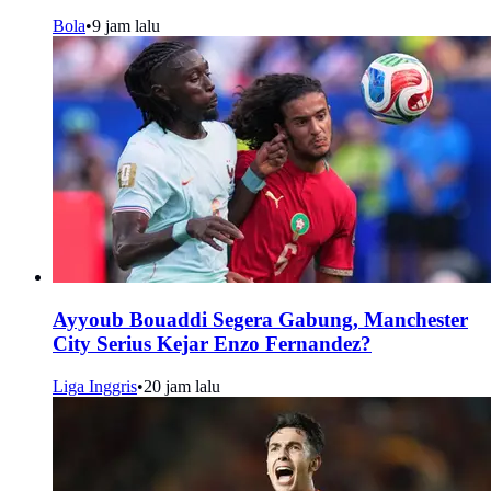
Bola
•
9 jam lalu
Ayyoub Bouaddi Segera Gabung, Manchester
City Serius Kejar Enzo Fernandez?
Liga Inggris
•
20 jam lalu