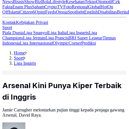
News
Bisnis
ShowBiz
Bola
Lifestyle
Kesehatan
Tekno
Otomotif
Cek
Fakta
Enam Plus
Saham
Crypto
TV
Foto
Regional
Global
Hot
On
Off
Islami
Citizen6
Opini
Feeds
Otosia
Spotlight
English
Disabilitas
Berita
Kontak
Kebijakan Privasi
Sport
Piala Dunia
Liga Spanyol
Liga Italia
Liga Inggris
Liga
Champions
Liga Jerman
Liga Prancis
BRI Super League
Timnas
Indonesia
Liga Internasional
Olympic
Corner
Prediksi
Home
Sport
Liga Inggris
Arsenal Kini Punya Kiper Terbaik
di Inggris
Jamie Carragher melontarkan pujian tinggi kepada penjaga gawang
Arsenal, David Raya.