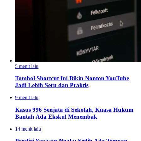
5 menit lalu
Tombol Shortcut Ini Bikin Nonton YouTube
Jadi Lebih Seru dan Praktis
9 menit lalu
Kasus 996 Senjata di Sekolah, Kuasa Hukum
Bantah Ada Ekskul Menembak
14 menit lalu
Pendiri Yayasan Ngaku Sedih Ada Temuan