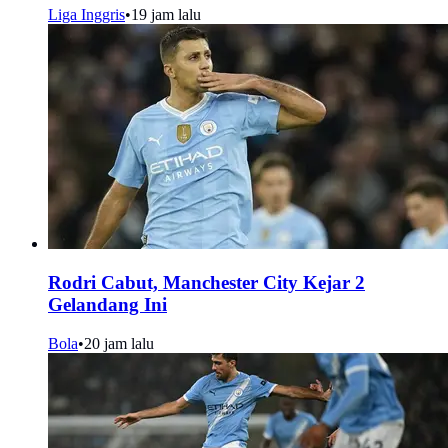
Liga Inggris
•
19 jam lalu
Rodri Cabut, Manchester City Kejar 2
Gelandang Ini
Bola
•
20 jam lalu