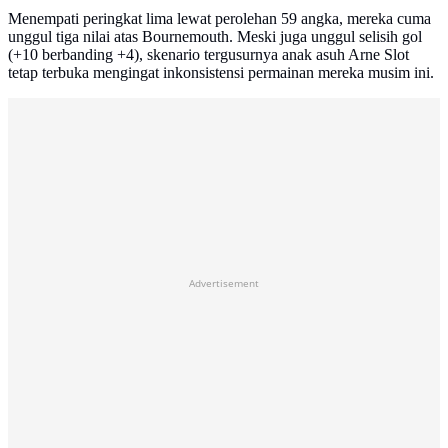
Menempati peringkat lima lewat perolehan 59 angka, mereka cuma
unggul tiga nilai atas Bournemouth. Meski juga unggul selisih gol
(+10 berbanding +4), skenario tergusurnya anak asuh Arne Slot
tetap terbuka mengingat inkonsistensi permainan mereka musim ini.
Advertisement