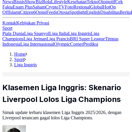
News
Bisnis
ShowBiz
Bola
Lifestyle
Kesehatan
Tekno
Otomotif
Cek
Fakta
Enam Plus
Saham
Crypto
TV
Foto
Regional
Global
Hot
On
Off
Islami
Citizen6
Opini
Feeds
Otosia
Spotlight
English
Disabilitas
Berita
Kontak
Kebijakan Privasi
Sport
Piala Dunia
Liga Spanyol
Liga Italia
Liga Inggris
Liga
Champions
Liga Jerman
Liga Prancis
BRI Super League
Timnas
Indonesia
Liga Internasional
Olympic
Corner
Prediksi
Home
Sport
Liga Inggris
Klasemen Liga Inggris: Skenario
Liverpool Lolos Liga Champions
Simak update terbaru klasemen Liga Inggris 2025/2026, dengan
Liverpool terancam gagal lolos Liga Champions.