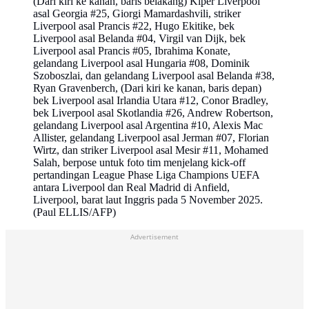
(Dari kiri ke kanan, baris belakang) Kiper Liverpool
asal Georgia #25, Giorgi Mamardashvili, striker
Liverpool asal Prancis #22, Hugo Ekitike, bek
Liverpool asal Belanda #04, Virgil van Dijk, bek
Liverpool asal Prancis #05, Ibrahima Konate,
gelandang Liverpool asal Hungaria #08, Dominik
Szoboszlai, dan gelandang Liverpool asal Belanda #38,
Ryan Gravenberch, (Dari kiri ke kanan, baris depan)
bek Liverpool asal Irlandia Utara #12, Conor Bradley,
bek Liverpool asal Skotlandia #26, Andrew Robertson,
gelandang Liverpool asal Argentina #10, Alexis Mac
Allister, gelandang Liverpool asal Jerman #07, Florian
Wirtz, dan striker Liverpool asal Mesir #11, Mohamed
Salah, berpose untuk foto tim menjelang kick-off
pertandingan League Phase Liga Champions UEFA
antara Liverpool dan Real Madrid di Anfield,
Liverpool, barat laut Inggris pada 5 November 2025.
(Paul ELLIS/AFP)
Advertisement