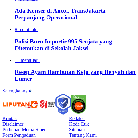
Ada Konser di Ancol, TransJakarta
Perpanjang Operasional
8 menit lalu
Polisi Buru Importir 995 Senjata yang
Ditemukan di Sekolah Jaksel
11 menit lalu
Resep Ayam Rambutan Keju yang Renyah dan
Lumer
Selengkapnya
Kontak
Redaksi
Disclaimer
Kode Etik
Pedoman Media Siber
Sitemap
Form Pengaduan
Tentang Kami