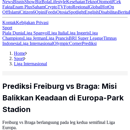
News
Bisnis
ShowBiz
Bola
Lifestyle
Kesehatan
Tekno
Otomotif
Cek
Fakta
Enam Plus
Saham
Crypto
TV
Foto
Regional
Global
Hot
On
Off
Islami
Citizen6
Opini
Feeds
Otosia
Spotlight
English
Disabilitas
Berita
Kontak
Kebijakan Privasi
Sport
Piala Dunia
Liga Spanyol
Liga Italia
Liga Inggris
Liga
Champions
Liga Jerman
Liga Prancis
BRI Super League
Timnas
Indonesia
Liga Internasional
Olympic
Corner
Prediksi
Home
Sport
Liga Internasional
Prediksi Freiburg vs Braga: Misi
Balikkan Keadaan di Europa-Park
Stadion
Freiburg vs Braga berlangsung pada leg kedua semifinal Liga
Europa.