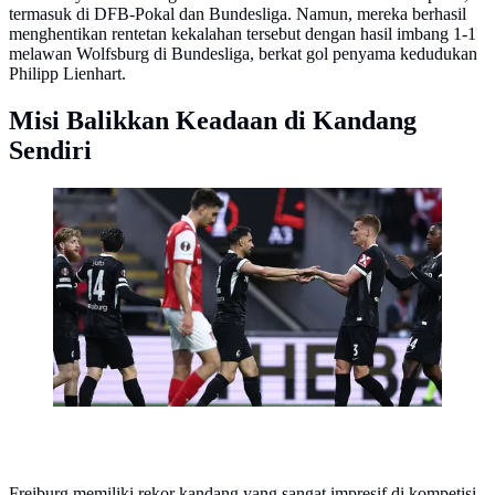
termasuk di DFB-Pokal dan Bundesliga. Namun, mereka berhasil
menghentikan rentetan kekalahan tersebut dengan hasil imbang 1-1
melawan Wolfsburg di Bundesliga, berkat gol penyama kedudukan
Philipp Lienhart.
Misi Balikkan Keadaan di Kandang
Sendiri
Skuad Braga merayakan gol Vincenzo Grigo ke
gawang Braga di leg pertama semifinal Liga Europa,
Jumat (1/5/2026) (AP Photo/Miguel Angelo Pereira)
Freiburg memiliki rekor kandang yang sangat impresif di kompetisi