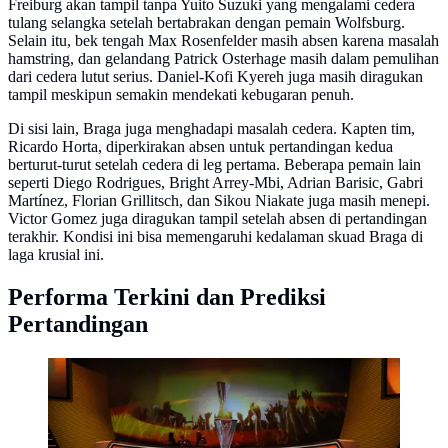
Freiburg akan tampil tanpa Yuito Suzuki yang mengalami cedera
tulang selangka setelah bertabrakan dengan pemain Wolfsburg.
Selain itu, bek tengah Max Rosenfelder masih absen karena masalah
hamstring, dan gelandang Patrick Osterhage masih dalam pemulihan
dari cedera lutut serius. Daniel-Kofi Kyereh juga masih diragukan
tampil meskipun semakin mendekati kebugaran penuh.
Di sisi lain, Braga juga menghadapi masalah cedera. Kapten tim,
Ricardo Horta, diperkirakan absen untuk pertandingan kedua
berturut-turut setelah cedera di leg pertama. Beberapa pemain lain
seperti Diego Rodrigues, Bright Arrey-Mbi, Adrian Barisic, Gabri
Martínez, Florian Grillitsch, dan Sikou Niakate juga masih menepi.
Victor Gomez juga diragukan tampil setelah absen di pertandingan
terakhir. Kondisi ini bisa memengaruhi kedalaman skuad Braga di
laga krusial ini.
Performa Terkini dan Prediksi
Pertandingan