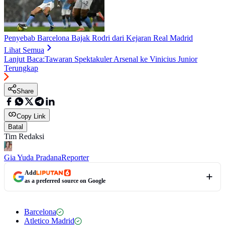
Penyebab Barcelona Bajak Rodri dari Kejaran Real Madrid
Lihat Semua
Lanjut Baca:
Tawaran Spektakuler Arsenal ke Vinicius Junior
Terungkap
Share
Copy Link
Batal
Tim Redaksi
Gia Yuda Pradana
Reporter
Add
as a preferred source on Google
Barcelona
Atletico Madrid