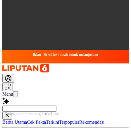
Iklan - Scroll ke bawah untuk melanjutkan
Menu
Tanya apapun tentang
Berita Utama
Cek Fakta
Terkini
Terpopuler
Rekomendasi