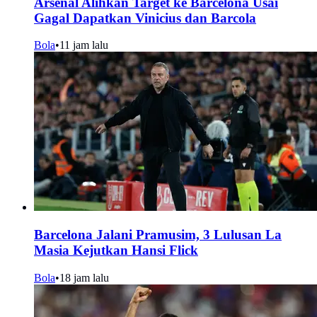
Arsenal Alihkan Target ke Barcelona Usai
Gagal Dapatkan Vinicius dan Barcola
Bola
•
11 jam lalu
Barcelona Jalani Pramusim, 3 Lulusan La
Masia Kejutkan Hansi Flick
Bola
•
18 jam lalu