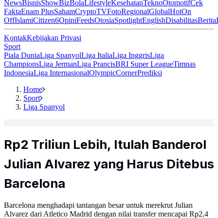
News
Bisnis
ShowBiz
Bola
Lifestyle
Kesehatan
Tekno
Otomotif
Cek
Fakta
Enam Plus
Saham
Crypto
TV
Foto
Regional
Global
Hot
On
Off
Islami
Citizen6
Opini
Feeds
Otosia
Spotlight
English
Disabilitas
Berita
Kontak
Kebijakan Privasi
Sport
Piala Dunia
Liga Spanyol
Liga Italia
Liga Inggris
Liga
Champions
Liga Jerman
Liga Prancis
BRI Super League
Timnas
Indonesia
Liga Internasional
Olympic
Corner
Prediksi
Home
Sport
Liga Spanyol
Rp2 Triliun Lebih, Itulah Banderol
Julian Alvarez yang Harus Ditebus
Barcelona
Barcelona menghadapi tantangan besar untuk merekrut Julian
Alvarez dari Atletico Madrid dengan nilai transfer mencapai Rp2,4