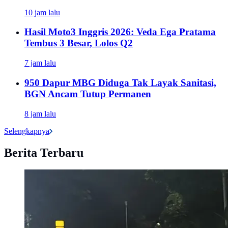
10 jam lalu
Hasil Moto3 Inggris 2026: Veda Ega Pratama
Tembus 3 Besar, Lolos Q2
7 jam lalu
950 Dapur MBG Diduga Tak Layak Sanitasi,
BGN Ancam Tutup Permanen
8 jam lalu
Selengkapnya
Berita Terbaru