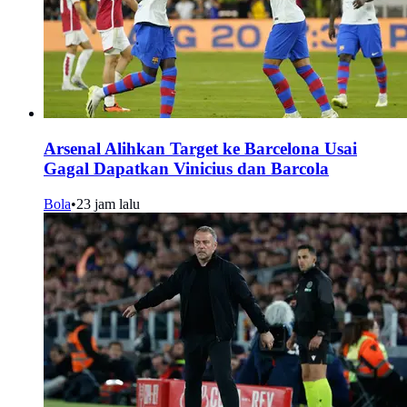
Arsenal Alihkan Target ke Barcelona Usai
Gagal Dapatkan Vinicius dan Barcola
Bola
•
23 jam lalu