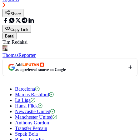
Share
Copy Link
Batal
Tim Redaksi
Thomas
Reporter
Add
as a preferred source on Google
Barcelona
Marcus Rashford
La Liga
Hansi Flick
Newcastle United
Manchester United
Anthony Gordon
Transfer Pemain
Sepak Bola
Bursa Transfer