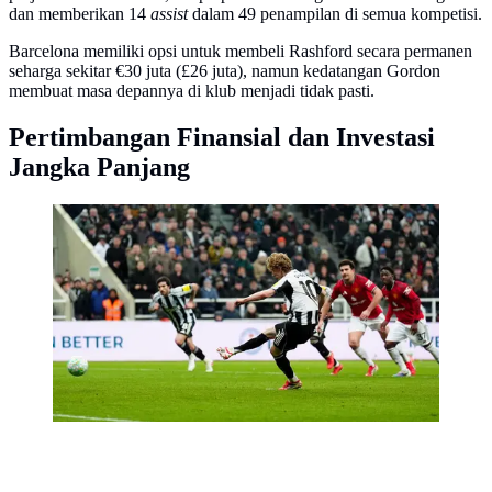
dan memberikan 14
assist
dalam 49 penampilan di semua kompetisi.
Barcelona memiliki opsi untuk membeli Rashford secara permanen
seharga sekitar €30 juta (£26 juta), namun kedatangan Gordon
membuat masa depannya di klub menjadi tidak pasti.
Pertimbangan Finansial dan Investasi
Jangka Panjang
MU bahkan harus kebobolan terlebih dahulu melalui
gol penalti Anthony Gordon pada menit ke-45+6. (AP
Photo/PA/Owen Humphreys)