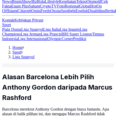
News
Bisnis
ShowBiz
Bola
Lifestyle
Kesehatan
Tekno
Otomotif
Cek
Fakta
Enam Plus
Saham
Crypto
TV
Foto
Regional
Global
Hot
On
Off
Islami
Citizen6
Opini
Feeds
Otosia
Spotlight
English
Disabilitas
Berita
Kontak
Kebijakan Privasi
Sport
Piala Dunia
Liga Spanyol
Liga Italia
Liga Inggris
Liga
Champions
Liga Jerman
Liga Prancis
BRI Super League
Timnas
Indonesia
Liga Internasional
Olympic
Corner
Prediksi
Home
Sport
Liga Spanyol
Alasan Barcelona Lebih Pilih
Anthony Gordon daripada Marcus
Rashford
Barcelona merekrut Anthony Gordon dengan biaya fantastis. Apa
alasan di balik pilihan ini, dan mengapa Marcus Rashford tidak