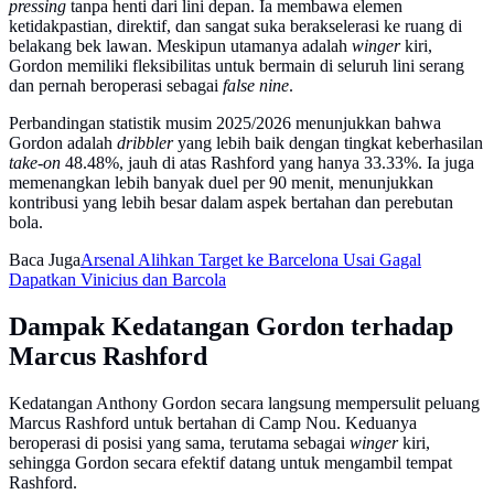
pressing
tanpa henti dari lini depan. Ia membawa elemen
ketidakpastian, direktif, dan sangat suka berakselerasi ke ruang di
belakang bek lawan. Meskipun utamanya adalah
winger
kiri,
Gordon memiliki fleksibilitas untuk bermain di seluruh lini serang
dan pernah beroperasi sebagai
false nine
.
Perbandingan statistik musim 2025/2026 menunjukkan bahwa
Gordon adalah
dribbler
yang lebih baik dengan tingkat keberhasilan
take-on
48.48%, jauh di atas Rashford yang hanya 33.33%. Ia juga
memenangkan lebih banyak duel per 90 menit, menunjukkan
kontribusi yang lebih besar dalam aspek bertahan dan perebutan
bola.
Baca Juga
Arsenal Alihkan Target ke Barcelona Usai Gagal
Dapatkan Vinicius dan Barcola
Dampak Kedatangan Gordon terhadap
Marcus Rashford
Kedatangan Anthony Gordon secara langsung mempersulit peluang
Marcus Rashford untuk bertahan di Camp Nou. Keduanya
beroperasi di posisi yang sama, terutama sebagai
winger
kiri,
sehingga Gordon secara efektif datang untuk mengambil tempat
Rashford.