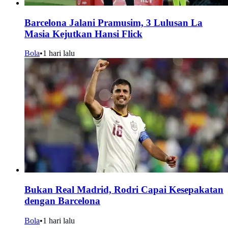
Barcelona Jalani Pramusim, 3 Lulusan La
Masia Kejutkan Hansi Flick
Bola
•
1 hari lalu
Bukan Real Madrid, Rodri Capai Kesepakatan
dengan Barcelona
Bola
•
1 hari lalu