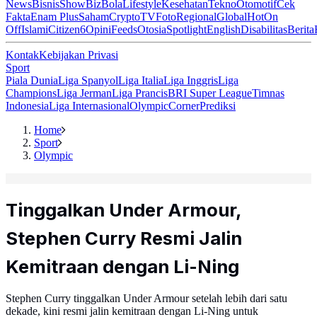
News
Bisnis
ShowBiz
Bola
Lifestyle
Kesehatan
Tekno
Otomotif
Cek
Fakta
Enam Plus
Saham
Crypto
TV
Foto
Regional
Global
Hot
On
Off
Islami
Citizen6
Opini
Feeds
Otosia
Spotlight
English
Disabilitas
Berita
Kontak
Kebijakan Privasi
Sport
Piala Dunia
Liga Spanyol
Liga Italia
Liga Inggris
Liga
Champions
Liga Jerman
Liga Prancis
BRI Super League
Timnas
Indonesia
Liga Internasional
Olympic
Corner
Prediksi
Home
Sport
Olympic
Tinggalkan Under Armour,
Stephen Curry Resmi Jalin
Kemitraan dengan Li-Ning
Stephen Curry tinggalkan Under Armour setelah lebih dari satu
dekade, kini resmi jalin kemitraan dengan Li-Ning untuk