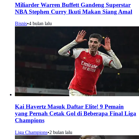
Miliarder Warren Buffett Gandeng Superstar
NBA Stephen Curry Ikuti Makan Siang Amal
Bisnis
•
4 bulan lalu
Kai Havertz Masuk Daftar Elite! 9 Pemain
yang Pernah Cetak Gol di Beberapa Final Liga
Champions
Liga Champions
•
2 bulan lalu