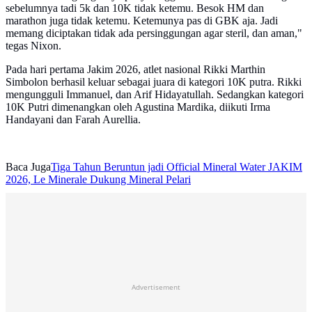
sebelumnya tadi 5k dan 10K tidak ketemu. Besok HM dan
marathon juga tidak ketemu. Ketemunya pas di GBK aja. Jadi
memang diciptakan tidak ada persinggungan agar steril, dan aman,"
tegas Nixon.
Pada hari pertama Jakim 2026, atlet nasional Rikki Marthin
Simbolon berhasil keluar sebagai juara di kategori 10K putra. Rikki
mengungguli Immanuel, dan Arif Hidayatullah. Sedangkan kategori
10K Putri dimenangkan oleh Agustina Mardika, diikuti Irma
Handayani dan Farah Aurellia.
Baca Juga
Tiga Tahun Beruntun jadi Official Mineral Water JAKIM
2026, Le Minerale Dukung Mineral Pelari
Advertisement