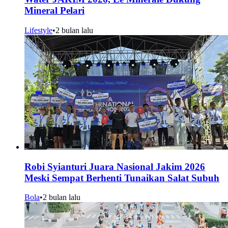
Mineral Pelari
Lifestyle
•
2 bulan lalu
Robi Syianturi Juara Nasional Jakim 2026
Meski Sempat Berhenti Tunaikan Salat Subuh
Bola
•
2 bulan lalu