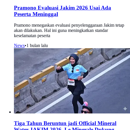
Pramono Evaluasi Jakim 2026 Usai Ada
Peserta Meninggal
Pramono menegaskan evaluasi penyelenggaraan Jakim tetap
akan dilakukan. Hal ini guna meningkatkan standar
keselamatan peserta
News
•
1 bulan lalu
Tiga Tahun Beruntun jadi Official Mineral
Water JAKIM 2026, Le Minerale Dukung