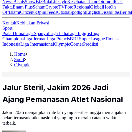
News
Bisnis
ShowBiz
Bola
Lifestyle
Kesehatan
Tekno
Otomotif
Cek
Fakta
Enam Plus
Saham
Crypto
TV
Foto
Regional
Global
Hot
On
Off
Islami
Citizen6
Opini
Feeds
Otosia
Spotlight
English
Disabilitas
Berita
Kontak
Kebijakan Privasi
Sport
Piala Dunia
Liga Spanyol
Liga Italia
Liga Inggris
Liga
Champions
Liga Jerman
Liga Prancis
BRI Super League
Timnas
Indonesia
Liga Internasional
Olympic
Corner
Prediksi
Home
Sport
Olympic
Jalur Steril, Jakim 2026 Jadi
Ajang Pemanasan Atlet Nasional
Jakim 2026 menjanjikan rute lari yang steril sehingga memanjakan
pelari termasuk atlet nasional yang ingin meraih catatan waktu
terbaik.