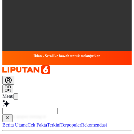
Iklan - Scroll ke bawah untuk melanjutkan
Menu
Baca le
Berita Utama
Cek Fakta
Terkini
Terpopuler
Rekomendasi