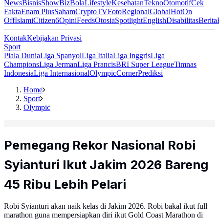
News
Bisnis
ShowBiz
Bola
Lifestyle
Kesehatan
Tekno
Otomotif
Cek
Fakta
Enam Plus
Saham
Crypto
TV
Foto
Regional
Global
Hot
On
Off
Islami
Citizen6
Opini
Feeds
Otosia
Spotlight
English
Disabilitas
Berita
Kontak
Kebijakan Privasi
Sport
Piala Dunia
Liga Spanyol
Liga Italia
Liga Inggris
Liga
Champions
Liga Jerman
Liga Prancis
BRI Super League
Timnas
Indonesia
Liga Internasional
Olympic
Corner
Prediksi
Home
Sport
Olympic
Pemegang Rekor Nasional Robi
Syianturi Ikut Jakim 2026 Bareng
45 Ribu Lebih Pelari
Robi Syianturi akan naik kelas di Jakim 2026. Robi bakal ikut full
marathon guna mempersiapkan diri ikut Gold Coast Marathon di