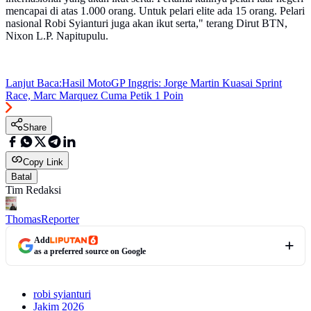
mencapai di atas 1.000 orang. Untuk pelari elite ada 15 orang. Pelari
nasional Robi Syianturi juga akan ikut serta," terang Dirut BTN,
Nixon L.P. Napitupulu.
Lanjut Baca:
Hasil MotoGP Inggris: Jorge Martin Kuasai Sprint
Race, Marc Marquez Cuma Petik 1 Poin
Share
Copy Link
Batal
Tim Redaksi
Thomas
Reporter
Add
as a preferred source on Google
robi syianturi
Jakim 2026