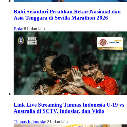
Robi Syianturi Pecahkan Rekor Nasional dan
Asia Tenggara di Sevilla Marathon 2026
Bola
•
6 bulan lalu
Link Live Streaming Timnas Indonesia U-19 vs
Australia di SCTV, Indosiar, dan Vidio
Timnas Indonesia
•
2 bulan lalu