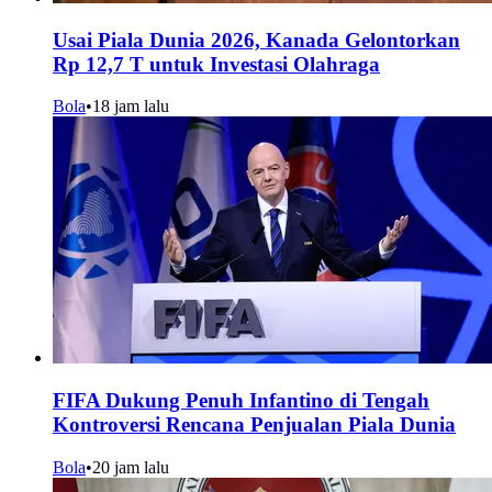
Usai Piala Dunia 2026, Kanada Gelontorkan
Rp 12,7 T untuk Investasi Olahraga
Bola
•
18 jam lalu
FIFA Dukung Penuh Infantino di Tengah
Kontroversi Rencana Penjualan Piala Dunia
Bola
•
20 jam lalu