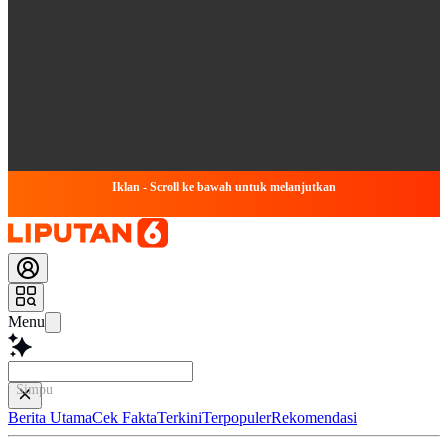
Iklan - Scroll ke bawah untuk melanjutkan
Menu
Simpulkan Artikel Ini
Berita Utama
Cek Fakta
Terkini
Terpopuler
Rekomendasi