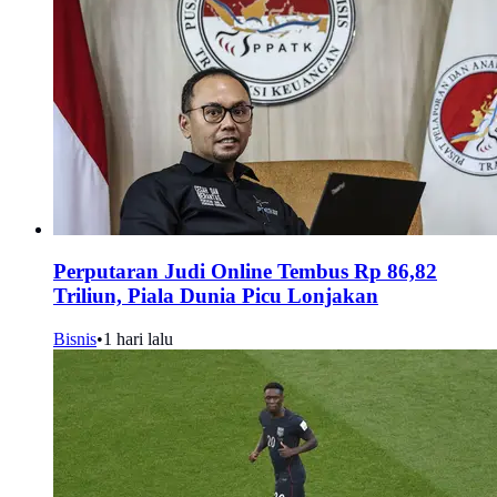
Perputaran Judi Online Tembus Rp 86,82
Triliun, Piala Dunia Picu Lonjakan
Bisnis
•
1 hari lalu