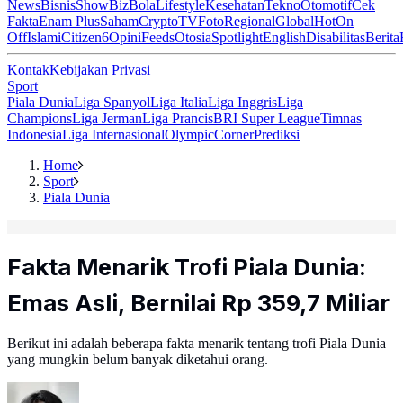
News
Bisnis
ShowBiz
Bola
Lifestyle
Kesehatan
Tekno
Otomotif
Cek
Fakta
Enam Plus
Saham
Crypto
TV
Foto
Regional
Global
Hot
On
Off
Islami
Citizen6
Opini
Feeds
Otosia
Spotlight
English
Disabilitas
Berita
Kontak
Kebijakan Privasi
Sport
Piala Dunia
Liga Spanyol
Liga Italia
Liga Inggris
Liga
Champions
Liga Jerman
Liga Prancis
BRI Super League
Timnas
Indonesia
Liga Internasional
Olympic
Corner
Prediksi
Home
Sport
Piala Dunia
Fakta Menarik Trofi Piala Dunia:
Emas Asli, Bernilai Rp 359,7 Miliar
Berikut ini adalah beberapa fakta menarik tentang trofi Piala Dunia
yang mungkin belum banyak diketahui orang.