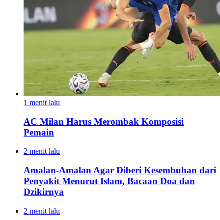
1 menit lalu
AC Milan Harus Merombak Komposisi
Pemain
2 menit lalu
Amalan-Amalan Agar Diberi Kesembuhan dari
Penyakit Menurut Islam, Bacaan Doa dan
Dzikirnya
2 menit lalu