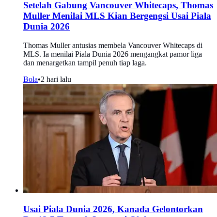
Setelah Gabung Vancouver Whitecaps, Thomas
Muller Menilai MLS Kian Bergengsi Usai Piala
Dunia 2026
Thomas Muller antusias membela Vancouver Whitecaps di
MLS. Ia menilai Piala Dunia 2026 mengangkat pamor liga
dan menargetkan tampil penuh tiap laga.
Bola
•
2 hari lalu
Usai Piala Dunia 2026, Kanada Gelontorkan