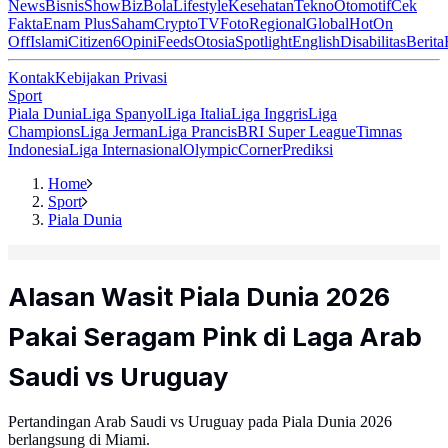
News
Bisnis
ShowBiz
Bola
Lifestyle
Kesehatan
Tekno
Otomotif
Cek
Fakta
Enam Plus
Saham
Crypto
TV
Foto
Regional
Global
Hot
On
Off
Islami
Citizen6
Opini
Feeds
Otosia
Spotlight
English
Disabilitas
Berita
Kontak
Kebijakan Privasi
Sport
Piala Dunia
Liga Spanyol
Liga Italia
Liga Inggris
Liga
Champions
Liga Jerman
Liga Prancis
BRI Super League
Timnas
Indonesia
Liga Internasional
Olympic
Corner
Prediksi
Home
Sport
Piala Dunia
Alasan Wasit Piala Dunia 2026
Pakai Seragam Pink di Laga Arab
Saudi vs Uruguay
Pertandingan Arab Saudi vs Uruguay pada Piala Dunia 2026
berlangsung di Miami.