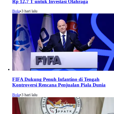
Rp 12,7 T untuk Investasi Olahraga
Bola
•
3 hari lalu
FIFA Dukung Penuh Infantino di Tengah
Kontroversi Rencana Penjualan Piala Dunia
Bola
•
3 hari lalu