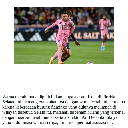
Pemain Inter Miami, Lionel Messi (kiri), menggiring
bola melewati pemain bertahan Real Salt Lake, Juan
Manuel Sanabria, dalam pertandingan Major League
Soccer di Sandy, Utah, Kamis (23/4/2026) pagi WIB.
(AP Photo/Tyler Tate)
Warna merah muda dipilih bukan tanpa alasan. Kota di Florida
Selatan ini memang erat kaitannya dengan warna cerah ini, terutama
karena keberadaan burung flamingo yang dulunya melimpah di
wilayah tersebut. Selain itu, matahari terbenam Miami yang terkenal
dengan nuansa merah muda, serta arsitektur Art Deco ikoniknya
yang didominasi warna serupa, turut memperkuat asosiasi ini.