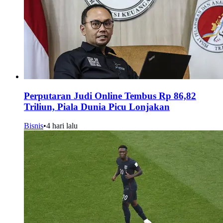
Perputaran Judi Online Tembus Rp 86,82
Triliun, Piala Dunia Picu Lonjakan
Bisnis
•
4 hari lalu