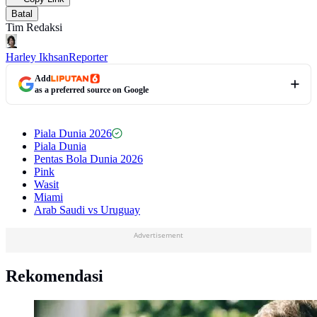
Batal
Tim Redaksi
Harley Ikhsan
Reporter
Add
as a preferred source on Google
Piala Dunia 2026
Piala Dunia
Pentas Bola Dunia 2026
Pink
Wasit
Miami
Arab Saudi vs Uruguay
Advertisement
Rekomendasi