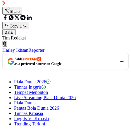
Share
Copy Link
Batal
Tim Redaksi
Harley Ikhsan
Reporter
Add
as a preferred source on Google
Piala Dunia 2026
Timnas Inggris
Tempat Menonton
Live Streaming Piala Dunia 2026
Piala Dunia
Pentas Bola Dunia 2026
Timnas Kroasia
Inggris Vs Kroasia
Trending Terkini