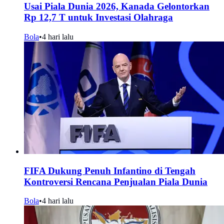
Usai Piala Dunia 2026, Kanada Gelontorkan
Rp 12,7 T untuk Investasi Olahraga
Bola
•
4 hari lalu
FIFA Dukung Penuh Infantino di Tengah
Kontroversi Rencana Penjualan Piala Dunia
Bola
•
4 hari lalu