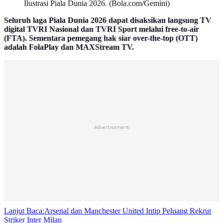
Ilustrasi Piala Dunia 2026. (Bola.com/Gemini)
Seluruh laga Piala Dunia 2026 dapat disaksikan langsung TV
digital TVRI Nasional dan TVRI Sport melalui free-to-air
(FTA). Sementara pemegang hak siar over-the-top (OTT)
adalah FolaPlay dan MAXStream TV.
Advertisement
Lanjut Baca:
Arsenal dan Manchester United Intip Peluang Rekrut
Striker Inter Milan