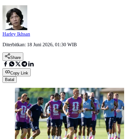
Harley Ikhsan
Diterbitkan:
18 Juni 2026, 01:30 WIB
Share
Copy Link
Batal